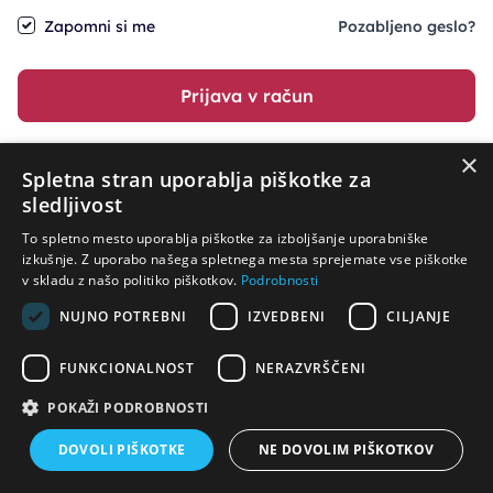
Zapomni si me
Pozabljeno geslo?
Prijava v račun
×
ali pa nadaljujte z
Spletna stran uporablja piškotke za
sledljivost
To spletno mesto uporablja piškotke za izboljšanje uporabniške
izkušnje. Z uporabo našega spletnega mesta sprejemate vse piškotke
v skladu z našo politiko piškotkov.
Podrobnosti
NUJNO POTREBNI
IZVEDBENI
CILJANJE
FUNKCIONALNOST
NERAZVRŠČENI
POKAŽI PODROBNOSTI
Potrebujete pomoč?
DOVOLI PIŠKOTKE
NE DOVOLIM PIŠKOTKOV