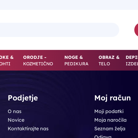
OKE &
ORODJE -
NOGE &
OBRAZ &
DEPI
OHTI
KOZMETIČNO
PEDIKURA
TELO
IZDE
Podjetje
Moj račun
O nas
Moji podatki
Novice
Moja naročila
Kontaktirajte nas
Seznam želja
Odjava