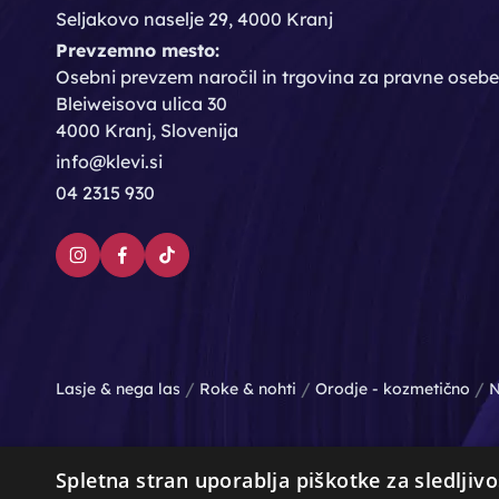
Seljakovo naselje 29, 4000 Kranj
Prevzemno mesto:
Osebni prevzem naročil in trgovina za pravne osebe
Bleiweisova ulica 30
4000 Kranj, Slovenija
info@klevi.si
04 2315 930
/
/
/
Lasje & nega las
Roke & nohti
Orodje - kozmetično
N
Spletna stran uporablja piškotke za sledljivo