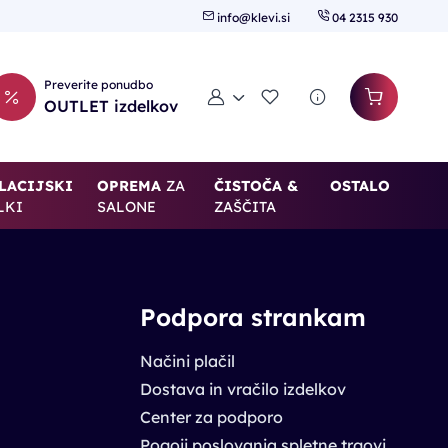
info@klevi.si
04 2315 930
Preverite ponudbo
Moj račun
Seznam želja
OUTLET izdelkov
LACIJSKI
OPREMA
ZA
ČISTOČA &
OSTALO
LKI
SALONE
ZAŠČITA
Podpora strankam
Načini plačil
Dostava in vračilo izdelkov
Center za podporo
Pogoji poslovanja spletne trgovine