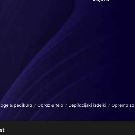
/
/
/
oge & pedikura
Obraz & telo
Depilacijski izdelki
Oprema za 
st