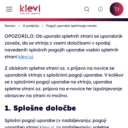
Domov
O podjetju
Pogoji uporabe spletnega mesta
OPOZORILO: Ob uporabi spletnih strani se uporabnik
zaveže, da se strinja z vsemi določbami v spodaj
navedenih splošnih pogojih uporabe vsebin spletnih
strani
klevi.si
.
Z obiskom spletne strani oz. s prijavo na novice se
uporabnik strinja s splošnimi pogoji uporabe. V kolikor
se s splošnimi pogoji uporabe ne strinja, uporaba
spletne strani oz. prijava na e-novice ter izpolnjevanje
obrazcev na strani ni možno.
1. Splošne določbe
Splošni pogoji uporabe (v nadaljevanju: pogoji
uporabe) strani
klevi.si
(v nadaljevanju: spletne