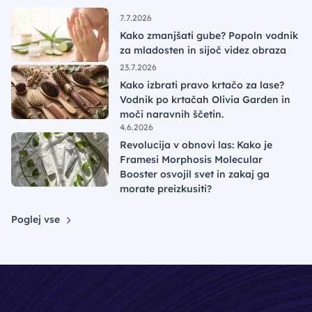
7.7.2026
Kako zmanjšati gube? Popoln vodnik
za mladosten in sijoč videz obraza
23.7.2026
Kako izbrati pravo krtačo za lase?
Vodnik po krtačah Olivia Garden in
moči naravnih ščetin.
4.6.2026
Revolucija v obnovi las: Kako je
Framesi Morphosis Molecular
Booster osvojil svet in zakaj ga
morate preizkusiti?
Poglej vse