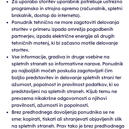
Za uporabo storitev uporabnik potrebuje ustrezno
programsko in strojno opremo (računalnik, spletni
brskalnik, dostop do interneta).
Ponudnik tehnično ne more zagotoviti delovanja
storitev v primeru izpada omrežja pogodbenih
partnerjev, izpada električne energije ali drugih
tehničnih motenj, ki bi začasno motile delovanje
storitev.
Vse informacije, gradiva in druge vsebine na
spletnih straneh so informativne narave. Ponudnik
po najboljših močeh poskuša zagotavljati čim
boljšo predstavitev in delovanje spletnih strani ter
ažurnost, popolnost in pravilnost podatkov, ki so
predstavljeni na spletnih straneh. Kljub temu ne
prevzema nikakršne odgovornosti o njihovi
pravilnosti, ažurnosti in popolnosti.
Brez predhodnega dovoljenja ponudnika se ne
sme: kopirati, tiskati ali shranjevati objavljenih slik
na spletnih straneh. Prav tako je brez predhodnega