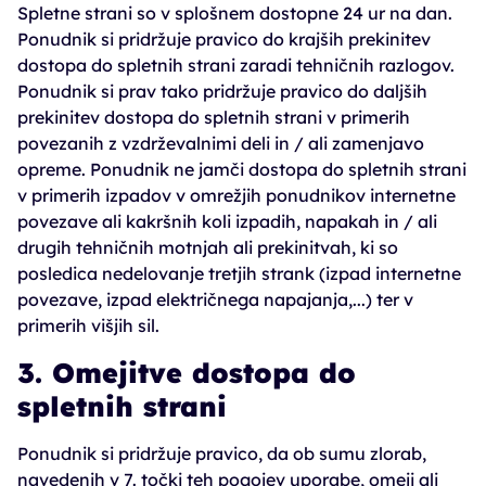
Spletne strani so v splošnem dostopne 24 ur na dan.
Ponudnik si pridržuje pravico do krajših prekinitev
dostopa do spletnih strani zaradi tehničnih razlogov.
Ponudnik si prav tako pridržuje pravico do daljših
prekinitev dostopa do spletnih strani v primerih
povezanih z vzdrževalnimi deli in / ali zamenjavo
opreme. Ponudnik ne jamči dostopa do spletnih strani
v primerih izpadov v omrežjih ponudnikov internetne
povezave ali kakršnih koli izpadih, napakah in / ali
drugih tehničnih motnjah ali prekinitvah, ki so
posledica nedelovanje tretjih strank (izpad internetne
povezave, izpad električnega napajanja,...) ter v
primerih višjih sil.
3. Omejitve dostopa do
spletnih strani
Ponudnik si pridržuje pravico, da ob sumu zlorab,
navedenih v 7. točki teh pogojev uporabe, omeji ali