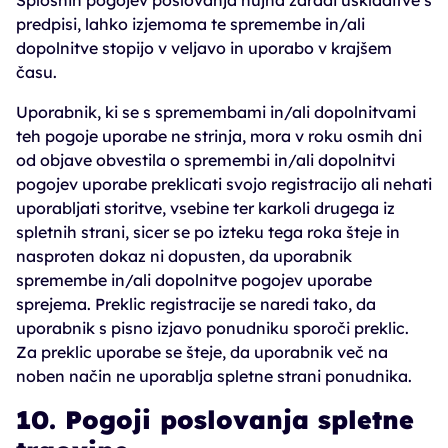
Splošnih pogojev poslovanja nujna zaradi uskladitve s
predpisi, lahko izjemoma te spremembe in/ali
dopolnitve stopijo v veljavo in uporabo v krajšem
času.
Uporabnik, ki se s spremembami in/ali dopolnitvami
teh pogoje uporabe ne strinja, mora v roku osmih dni
od objave obvestila o spremembi in/ali dopolnitvi
pogojev uporabe preklicati svojo registracijo ali nehati
uporabljati storitve, vsebine ter karkoli drugega iz
spletnih strani, sicer se po izteku tega roka šteje in
nasproten dokaz ni dopusten, da uporabnik
spremembe in/ali dopolnitve pogojev uporabe
sprejema. Preklic registracije se naredi tako, da
uporabnik s pisno izjavo ponudniku sporoči preklic.
Za preklic uporabe se šteje, da uporabnik več na
noben način ne uporablja spletne strani ponudnika.
10. Pogoji poslovanja spletne