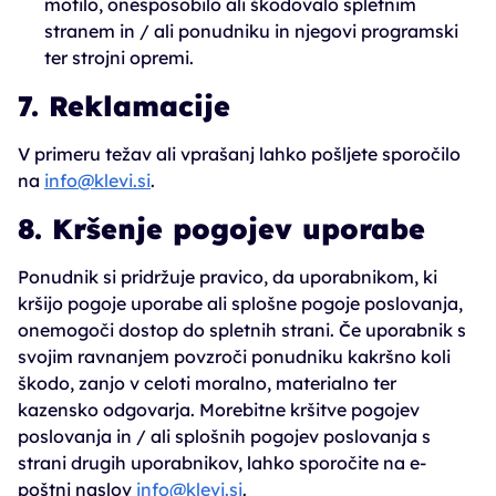
motilo, onesposobilo ali škodovalo spletnim
stranem in / ali ponudniku in njegovi programski
ter strojni opremi.
7. Reklamacije
V primeru težav ali vprašanj lahko pošljete sporočilo
na
info@klevi.si
.
8. Kršenje pogojev uporabe
Ponudnik si pridržuje pravico, da uporabnikom, ki
kršijo pogoje uporabe ali splošne pogoje poslovanja,
onemogoči dostop do spletnih strani. Če uporabnik s
svojim ravnanjem povzroči ponudniku kakršno koli
škodo, zanjo v celoti moralno, materialno ter
kazensko odgovarja. Morebitne kršitve pogojev
poslovanja in / ali splošnih pogojev poslovanja s
strani drugih uporabnikov, lahko sporočite na e-
poštni naslov
info@klevi.si
.