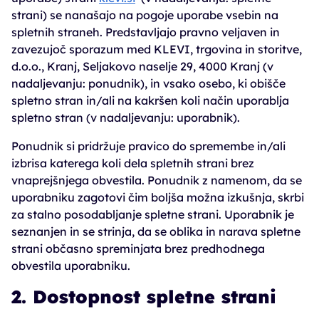
strani) se nanašajo na pogoje uporabe vsebin na
spletnih straneh. Predstavljajo pravno veljaven in
zavezujoč sporazum med KLEVI, trgovina in storitve,
d.o.o., Kranj, Seljakovo naselje 29, 4000 Kranj (v
nadaljevanju: ponudnik), in vsako osebo, ki obišče
spletno stran in/ali na kakršen koli način uporablja
spletno stran (v nadaljevanju: uporabnik).
Ponudnik si pridržuje pravico do spremembe in/ali
izbrisa katerega koli dela spletnih strani brez
vnaprejšnjega obvestila. Ponudnik z namenom, da se
uporabniku zagotovi čim boljša možna izkušnja, skrbi
za stalno posodabljanje spletne strani. Uporabnik je
seznanjen in se strinja, da se oblika in narava spletne
strani občasno spreminjata brez predhodnega
obvestila uporabniku.
2. Dostopnost spletne strani