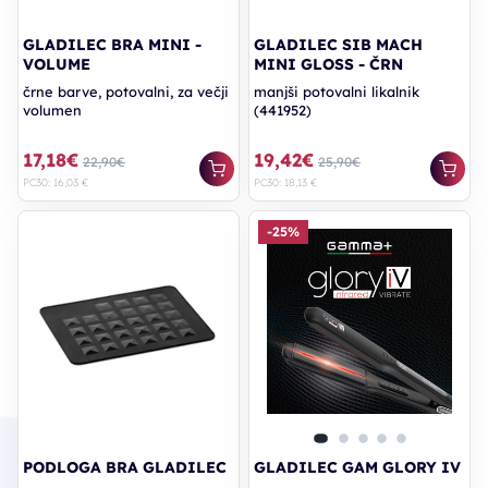
GLADILEC BRA MINI -
GLADILEC SIB MACH
VOLUME
MINI GLOSS - ČRN
črne barve, potovalni, za večji
manjši potovalni likalnik
volumen
(441952)
17,18€
19,42€
22,90€
25,90€
PC30: 16,03 €
PC30: 18,13 €
-25%
PODLOGA BRA GLADILEC
GLADILEC GAM GLORY IV