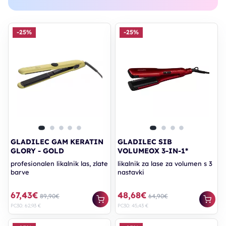
-25%
-25%
GLADILEC GAM KERATIN
GLADILEC SIB
GLORY - GOLD
VOLUMEOX 3-IN-1*
profesionalen likalnik las, zlate
likalnik za lase za volumen s 3
barve
nastavki
67,43€
48,68€
89,90€
64,90€
PC30: 62,93 €
PC30: 45,43 €