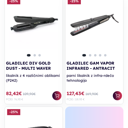
-25%
-25%
GLADILEC DIV GOLD
GLADILEC GAM VAPOR
DUST - MULTI WAVER
INFRARED - ANTRACIT
likalnik z 4 različnimi oblikami
parni likalnik z infra-rdečo
(P242)
tehnologijo
82,42€
127,43€
109,90€
169,90€
PC30: 76,93 €
PC30: 118,93 €
-25%