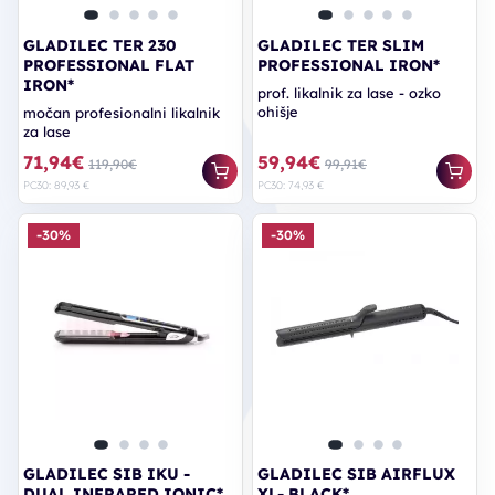
GLADILEC TER 230
GLADILEC TER SLIM
PROFESSIONAL FLAT
PROFESSIONAL IRON*
IRON*
prof. likalnik za lase - ozko
ohišje
močan profesionalni likalnik
za lase
71,94€
59,94€
119,90€
99,91€
PC30: 89,93 €
PC30: 74,93 €
-30%
-30%
GLADILEC SIB IKU -
GLADILEC SIB AIRFLUX
DUAL INFRARED IONIC*
XL- BLACK*