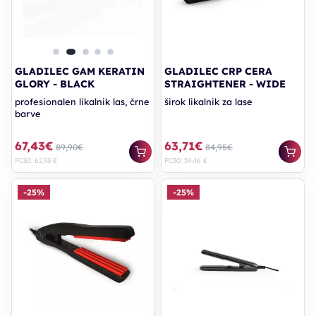
GLADILEC GAM KERATIN
GLADILEC CRP CERA
GLORY - BLACK
STRAIGHTENER - WIDE
profesionalen likalnik las, črne
širok likalnik za lase
barve
67,43€
63,71€
89,90€
84,95€
PC30: 62,93 €
PC30: 59,46 €
-25%
-25%