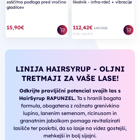
zaščitna podloga pred vročino
likalnik - infra-rdeč + vibracije
gladilcev
15,90€
112,42€
149,90€
PC30: 104,93 €
LINIJA HAIRSYRUP - OLJNI
TRETMAJI ZA VAŠE LASE!
Odkrijte pravljični potencial svojih las s
HairSyrup RAPUNZEL.
Ta s hranili bogata
formula, obogatena z rožnato grenivkino
lupino, lanenim semenom, ricinusom in
granatnim jabolkom pomaga revitalizirati
lasišče ter poskrbi, da so lasje na videz gostejši,
mehkejši in bolj sijajni.