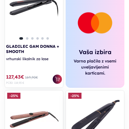
GLADILEC GAM DONNA +
Vaša izbira
SMOOTH
vrhunski likalnik za lase
Varna plačila z vsemi
uveljavljenimi
karticami.
127,43€
169,90€
PC30: 118,93 €
-25%
-25%