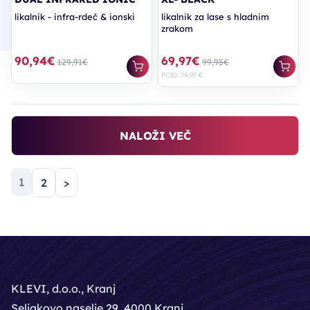
likalnik - infra-rdeč & ionski
likalnik za lase s hladnim
zrakom
90,94€
69,97€
129,91€
99,95€
PC30: 74,97 €
NALOŽI VEČ
(trenutna)
1
2
>
KLEVI, d.o.o., Kranj
Seljakovo naselje 29, 4000 Kranj