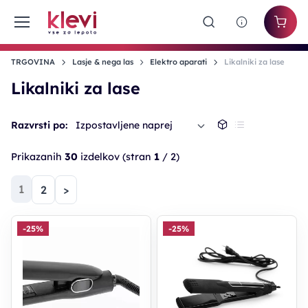
TRGOVINA
Lasje & nega las
Elektro aparati
Likalniki za lase
Likalniki za lase
Razvrsti po:
Izpostavljene naprej
Prikazanih
30
izdelkov
(stran
1
/ 2)
(trenutna)
1
2
>
-25%
-25%