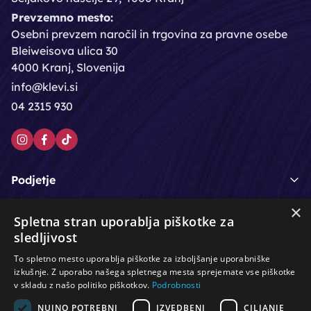
Prevzemno mesto:
Osebni prevzem naročil in trgovina za pravne osebe
Bleiweisova ulica 30
4000 Kranj, Slovenija
info@klevi.si
04 2315 930
Podjetje
×
Moj račun
Spletna stran uporablja piškotke za
sledljivost
Podpora strankam
To spletno mesto uporablja piškotke za izboljšanje uporabniške
izkušnje. Z uporabo našega spletnega mesta sprejemate vse piškotke
v skladu z našo politiko piškotkov.
Podrobnosti
NUJNO POTREBNI
IZVEDBENI
CILJANJE
/
/
/
Lasje & nega las
Roke & nohti
Orodje - kozmetično