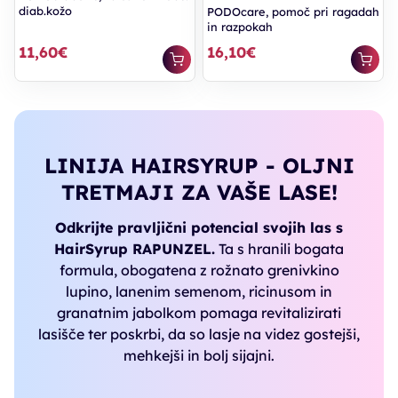
diab.kožo
PODOcare, pomoč pri ragadah
in razpokah
11,60€
16,10€
LINIJA HAIRSYRUP - OLJNI
TRETMAJI ZA VAŠE LASE!
Odkrijte pravljični potencial svojih las s
HairSyrup RAPUNZEL.
Ta s hranili bogata
formula, obogatena z rožnato grenivkino
lupino, lanenim semenom, ricinusom in
granatnim jabolkom pomaga revitalizirati
lasišče ter poskrbi, da so lasje na videz gostejši,
mehkejši in bolj sijajni.