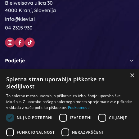
Bleiweisova ulica 30
4000 Kranj, Slovenija
info@klevi.si
04 2315 930
Podjetje
×
Moj račun
Spletna stran uporablja piškotke za
sledljivost
Podpora strankam
To spletno mesto uporablja piškotke za izboljšanje uporabniške
izkušnje. Z uporabo našega spletnega mesta sprejemate vse piškotke
v skladu z našo politiko piškotkov.
Podrobnosti
NUJNO POTREBNI
IZVEDBENI
CILJANJE
/
/
/
Lasje & nega las
Roke & nohti
Orodje - kozmetično
/
/
/
Noge & pedikura
Obraz & telo
Depilacijski izdelki
FUNKCIONALNOST
NERAZVRŠČENI
/
/
Oprema za salone
Čistoča & zaščita
Ostalo