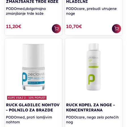
ZMANJŠANJE TRDE KOŽE
HLADILNI
PODOmed,dolgotrajno
PODOcare, prebudi utrujene
zmanjšanje trde kože
noge
11,20€
10,70€
KUPI VSAJ 2 - 10% POPUST
RUCK GLADILEC NOHTOV
RUCK KOPEL ZA NOGE -
- POLNILO ZA BRAZDE
KONCENTRIRANA
PODOmed, proti lomljivim
PODOcare, nega zelo potečih
nohtom
nog