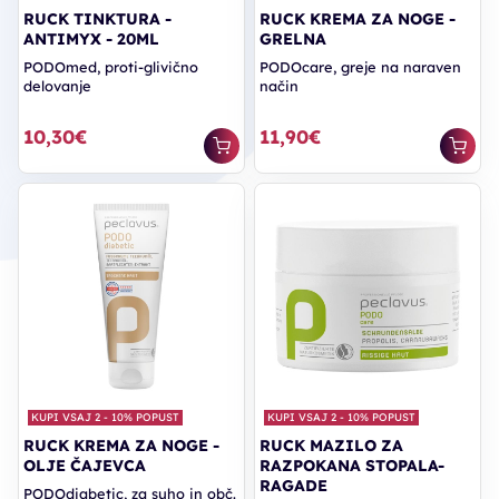
RUCK TINKTURA -
RUCK KREMA ZA NOGE -
ANTIMYX - 20ML
GRELNA
PODOmed, proti-glivično
PODOcare, greje na naraven
delovanje
način
10,30€
11,90€
KUPI VSAJ 2 - 10% POPUST
KUPI VSAJ 2 - 10% POPUST
RUCK KREMA ZA NOGE -
RUCK MAZILO ZA
OLJE ČAJEVCA
RAZPOKANA STOPALA-
RAGADE
PODOdiabetic, za suho in obč.