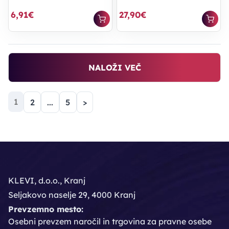
6,91€
27,90€
NALOŽI VEČ
(trenutna)
1
2
...
5
>
KLEVI, d.o.o., Kranj
Seljakovo naselje 29, 4000 Kranj
Prevzemno mesto:
Osebni prevzem naročil in trgovina za pravne osebe