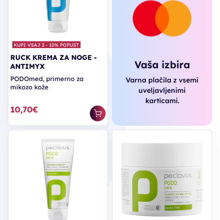
KUPI VSAJ 2 - 10% POPUST
RUCK KREMA ZA NOGE -
Vaša izbira
ANTIMYX
PODOmed, primerno za
Varna plačila z vsemi
mikozo kože
uveljavljenimi
karticami.
10,70€