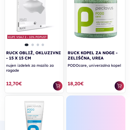
KUPI VSAJ 2 - 10% POPUST
RUCK OBLIŽ, OKLUZIVNI
RUCK KOPEL ZA NOGE -
- 15 X 15 CM
ZELIŠČNA, UREA
nujen izdelek za mazilo za
PODOcare, univerzalna kopel
ragade
12,70€
18,20€