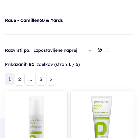
Raue - Camillen60 & Yards
Razvrsti po:
Izpostavljene naprej
Prikazanih
81
izdelkov
(stran
1
/ 5)
(trenutna)
1
2
...
5
>