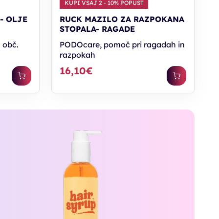
KUPI VSAJ 2 - 10% POPUST
- OLJE
RUCK MAZILO ZA RAZPOKANA
STOPALA- RAGADE
 obč.
PODOcare, pomoč pri ragadah in
razpokah
16,10€