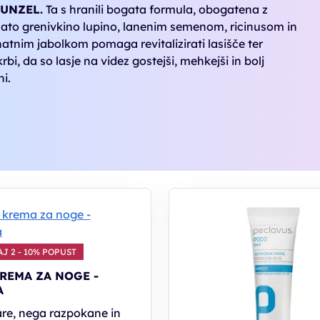
UNZEL.
Ta s hranili bogata formula, obogatena z
ato grenivkino lupino, lanenim semenom, ricinusom in
atnim jabolkom pomaga revitalizirati lasišče ter
rbi, da so lasje na videz gostejši, mehkejši in bolj
ni.
J 2 - 10% POPUST
REMA ZA NOGE -
A
e, nega razpokane in