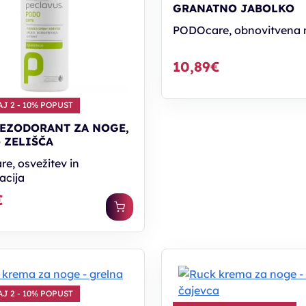
GRANATNO JABOLKO
PODOcare, obnovitvena 
10,89€
J 2 - 10% POPUST
EZODORANT ZA NOGE,
- ZELIŠČA
e, osvežitev in
acija
€
J 2 - 10% POPUST