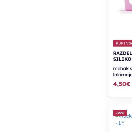
KUPI VSA
RAZDEL
SILIKO
mehak s
lakiranj
4,50€
-35%