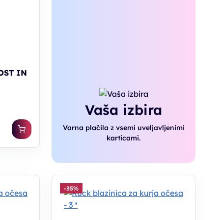
OST IN
Vaša izbira
Varna plačila z vsemi uveljavljenimi
karticami.
-35%