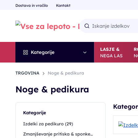
Dostava in vračilo
Kontakt
LASJE &
R
Kategorije
NEGA LAS
N
TRGOVINA
Noge & pedikura
Noge & pedikura
Kategor
Kategorije
Izdelki za pedikuro (29)
Zmanjševanje pritiska & sponke (72)