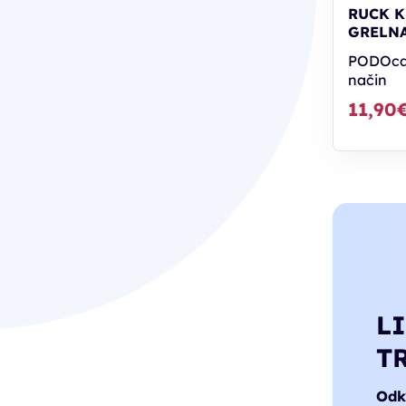
RUCK K
GRELN
PODOcar
način
11,90
L
T
Odkr