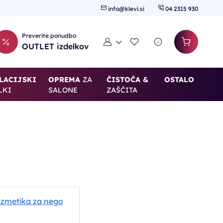
info@klevi.si
04 2315 930
Preverite ponudbo
Moj račun
Seznam želja
OUTLET izdelkov
LACIJSKI
OPREMA
ZA
ČISTOČA &
OSTALO
LKI
SALONE
ZAŠČITA