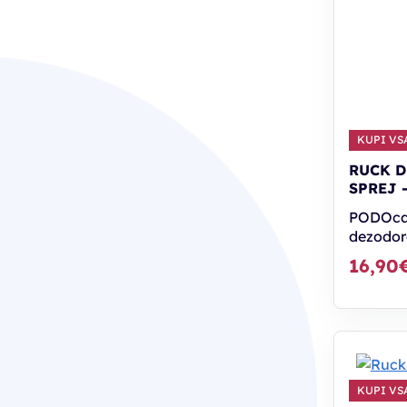
KUPI VSA
RUCK D
SPREJ 
PODOcar
dezodor
16,90
KUPI VSA