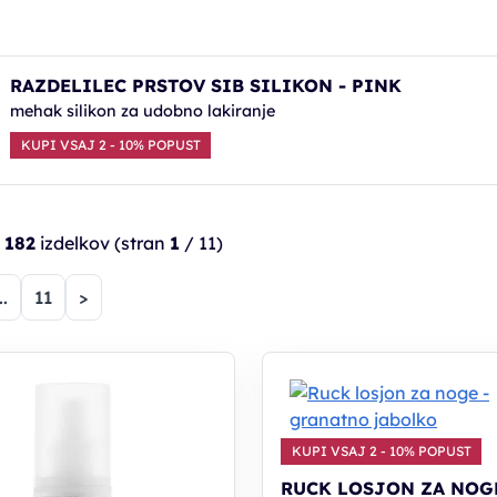
RAZDELILEC PRSTOV SIB SILIKON - PINK
mehak silikon za udobno lakiranje
KUPI VSAJ 2 - 10% POPUST
h
182
izdelkov
(stran
1
/ 11)
na)
..
11
>
KUPI VSAJ 2 - 10% POPUST
RUCK LOSJON ZA NOGE