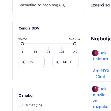
Izdelki za
Kozmetika za nego nog (81)
Cena z DDV
Najbolje
€0.90
€140.17
1
36
71
105
140
1
€
€
2
Oznaka
Outlet (16)