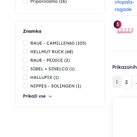
Priporočamo (16)
3
Znamka
RAUE - CAMILLEN60 (105)
HELLMUT RUCK (68)
RAUE - PEDICE (2)
Prikazani
SIBEL = SINELCO (1)
HALLUFIX (1)
(trenut
1
2
.
NIPPES - SOLINGEN (1)