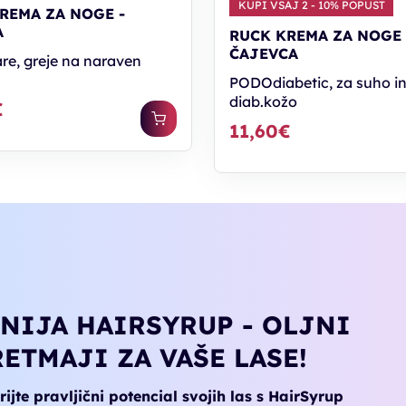
KUPI VSAJ 2 - 10% POPUST
REMA ZA NOGE -
A
RUCK KREMA ZA NOGE 
ČAJEVCA
e, greje na naraven
PODOdiabetic, za suho in
diab.kožo
€
11,60€
INIJA HAIRSYRUP - OLJNI
RETMAJI ZA VAŠE LASE!
ijte pravljični potencial svojih las s HairSyrup