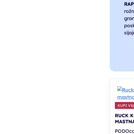
RAP
rožn
gran
posk
sijaj
KUPI VSA
RUCK K
MASTN
PODOcar