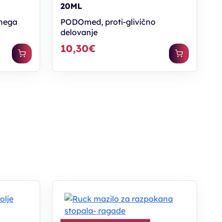
20ML
nega
PODOmed, proti-glivično
delovanje
10,30€