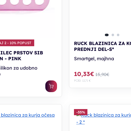
RUCK BLAZINICA ZA K
J 2 - 10% POPUST
PREDNJI DEL-S*
ILEC PRSTOV SIB
N - PINK
Smartgel, majhna
ilikon za udobno
10,33€
e
15,90€
PC30: 12,71 €
-35%