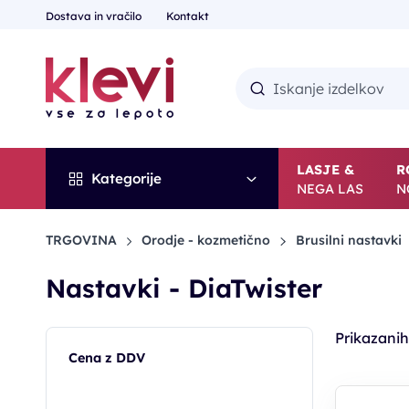
Dostava in vračilo
Kontakt
LASJE &
R
Kategorije
NEGA LAS
N
TRGOVINA
Orodje - kozmetično
Brusilni nastavki
Nastavki - DiaTwister
Prikazani
Cena z DDV