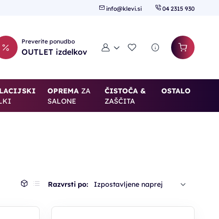
info@klevi.si
04 2315 930
Preverite ponudbo
Moj račun
Seznam želja
OUTLET izdelkov
LACIJSKI
OPREMA
ZA
ČISTOČA &
OSTALO
LKI
SALONE
ZAŠČITA
Razvrsti po: