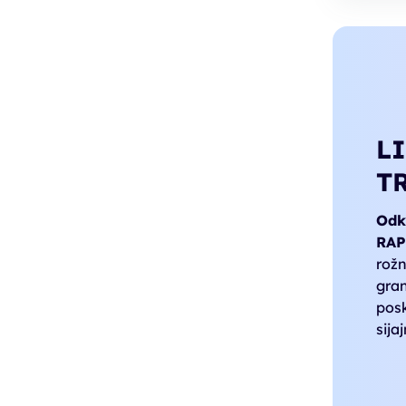
L
T
Odkr
RAP
rožn
gran
posk
sijaj