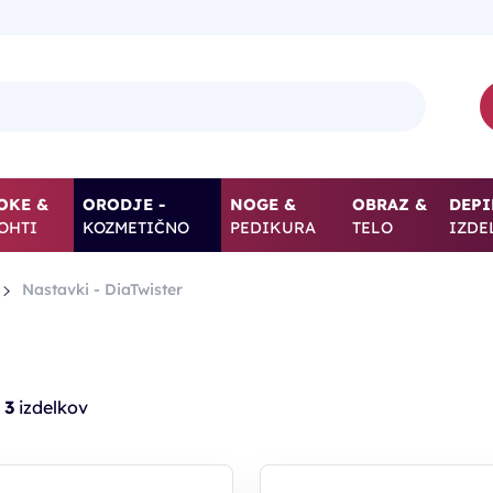
OKE &
ORODJE -
NOGE &
OBRAZ &
DEPI
OHTI
KOZMETIČNO
PEDIKURA
TELO
IZDE
Nastavki - DiaTwister
h
3
izdelkov