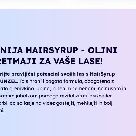
INIJA HAIRSYRUP - OLJNI
RETMAJI ZA VAŠE LASE!
ijte pravljični potencial svojih las s HairSyrup
UNZEL.
Ta s hranili bogata formula, obogatena z
ato grenivkino lupino, lanenim semenom, ricinusom in
atnim jabolkom pomaga revitalizirati lasišče ter
rbi, da so lasje na videz gostejši, mehkejši in bolj
ni.