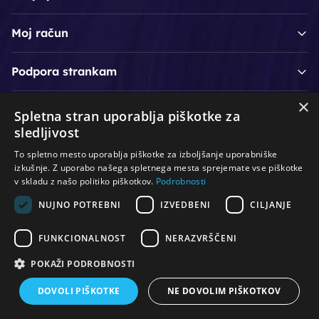
Moj račun
Podpora strankam
×
Spletna stran uporablja piškotke za
/
/
/
Lasje & nega las
Roke & nohti
Orodje - kozmetično
sledljivost
/
/
/
Noge & pedikura
Obraz & telo
Depilacijski izdelki
To spletno mesto uporablja piškotke za izboljšanje uporabniške
/
/
Oprema za salone
Čistoča & zaščita
Ostalo
izkušnje. Z uporabo našega spletnega mesta sprejemate vse piškotke
v skladu z našo politiko piškotkov.
Podrobnosti
NUJNO POTREBNI
IZVEDBENI
CILJANJE
© Vse pravice pridržane. Produkcija:
PNV d.o.o.
FUNKCIONALNOST
NERAZVRŠČENI
POKAŽI PODROBNOSTI
DOVOLI PIŠKOTKE
NE DOVOLIM PIŠKOTKOV