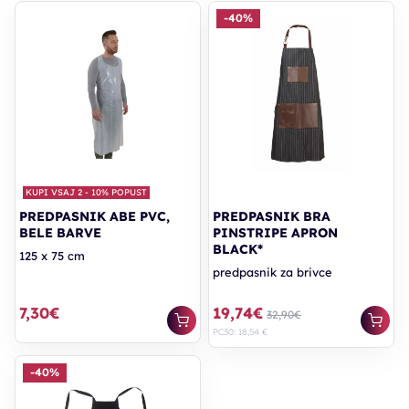
-40%
KUPI VSAJ 2 - 10% POPUST
PREDPASNIK ABE PVC,
PREDPASNIK BRA
BELE BARVE
PINSTRIPE APRON
BLACK*
125 x 75 cm
predpasnik za brivce
7,30€
19,74€
32,90€
PC30: 18,54 €
-40%