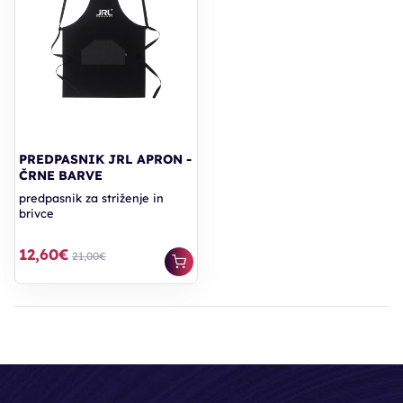
PREDPASNIK JRL APRON -
ČRNE BARVE
predpasnik za striženje in
brivce
12,60€
21,00€