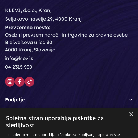
KLEVI, d.o.o., Kranj
Seljakovo naselje 29, 4000 Kranj
Prevzemno mesto:
Osebni prevzem naročil in trgovina za pravne osebe
Bleiweisova ulica 30
4000 Kranj, Slovenija
info@klevi.si
04 2315 930
Podjetje
×
Moj račun
Spletna stran uporablja piškotke za
sledljivost
Podpora strankam
To spletno mesto uporablja piškotke za izboljšanje uporabniške