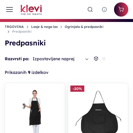
TRGOVINA
Lasje & nega las
Ogrinjala & predpasniki
Predpasniki
Predpasniki
Razvrsti po:
Izpostavljene naprej
Prikazanih
9
izdelkov
-20%