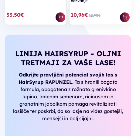
barvanje
33,50€
10,96€
12,90€
LINIJA HAIRSYRUP - OLJNI
TRETMAJI ZA VAŠE LASE!
Odkrijte pravljični potencial svojih las s
HairSyrup RAPUNZEL.
Ta s hranili bogata
formula, obogatena z rožnato grenivkino
lupino, lanenim semenom, ricinusom in
granatnim jabolkom pomaga revitalizirati
lasišče ter poskrbi, da so lasje na videz gostejši,
mehkejši in bolj sijajni.