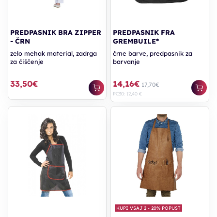
PREDPASNIK BRA ZIPPER
PREDPASNIK FRA
- ČRN
GREMBUILE*
zelo mehak material, zadrga
črne barve, predpasnik za
za čiščenje
barvanje
33,50€
14,16€
17,70€
PC30: 12,40 €
KUPI VSAJ 2 - 20% POPUST