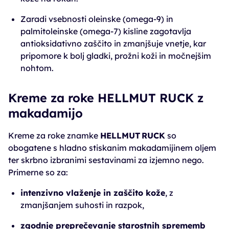
Zaradi vsebnosti oleinske (omega‑9) in
palmitoleinske (omega‑7) kisline zagotavlja
antioksidativno zaščito in zmanjšuje vnetje, kar
pripomore k bolj gladki, prožni koži in močnejšim
nohtom.
Kreme za roke HELLMUT RUCK z
makadamijo
Kreme za roke znamke
HELLMUT RUCK
so
obogatene s hladno stiskanim makadamijinem oljem
ter skrbno izbranimi sestavinami za izjemno nego.
Primerne so za:
intenzivno vlaženje in zaščito kože
, z
zmanjšanjem suhosti in razpok,
zgodnje preprečevanje starostnih sprememb