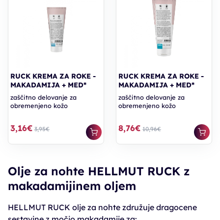
RUCK KREMA ZA ROKE -
RUCK KREMA ZA ROKE -
MAKADAMIJA + MED*
MAKADAMIJA + MED*
zaščitno delovanje za
zaščitno delovanje za
obremenjeno kožo
obremenjeno kožo
3,16€
8,76€
3,95€
10,96€
Olje za nohte HELLMUT RUCK z
makadamijinem oljem
HELLMUT RUCK olje za nohte združuje dragocene
sestavine z močjo makadamije za: