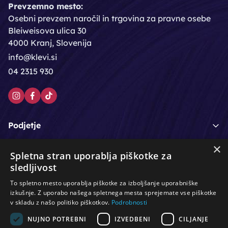
Prevzemno mesto:
Osebni prevzem naročil in trgovina za pravne osebe
Bleiweisova ulica 30
4000 Kranj, Slovenija
info@klevi.si
04 2315 930
Podjetje
×
Moj račun
Spletna stran uporablja piškotke za
sledljivost
Podpora strankam
To spletno mesto uporablja piškotke za izboljšanje uporabniške
izkušnje. Z uporabo našega spletnega mesta sprejemate vse piškotke
v skladu z našo politiko piškotkov.
Podrobnosti
NUJNO POTREBNI
IZVEDBENI
CILJANJE
/
/
/
Lasje & nega las
Roke & nohti
Orodje - kozmetično