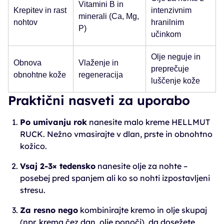
Vitamini B in
Krepitev in rast
intenzivnim
minerali (Ca, Mg,
nohtov
hranilnim
P)
učinkom
Olje neguje in
Obnova
Vlaženje in
preprečuje
obnohtne kože
regeneracija
luščenje kože
Praktični nasveti za uporabo
Po umivanju rok
nanesite malo kreme HELLMUT
RUCK. Nežno vmasirajte v dlan, prste in obnohtno
kožico.
Vsaj 2‑3× tedensko
nanesite olje za nohte –
posebej pred spanjem ali ko so nohti izpostavljeni
stresu.
Za resno nego
kombinirajte kremo in olje skupaj
(npr. krema čez dan, olje ponoči), da dosežete