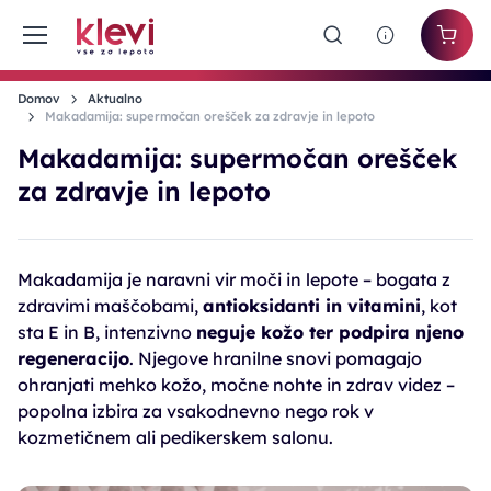
Domov
Aktualno
Makadamija: supermočan orešček za zdravje in lepoto
Makadamija: supermočan orešček
za zdravje in lepoto
Makadamija je naravni vir moči in lepote – bogata z
zdravimi maščobami,
antioksidanti in vitamini
, kot
sta E in B, intenzivno
neguje kožo ter podpira njeno
regeneracijo
. Njegove hranilne snovi pomagajo
ohranjati mehko kožo, močne nohte in zdrav videz –
popolna izbira za vsakodnevno nego rok v
kozmetičnem ali pedikerskem salonu.