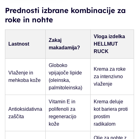
Prednosti izbrane kombinacije za
roke in nohte
Vloga izdelka
Zakaj
Lastnost
HELLMUT
makadamija?
RUCK
Globoko
Krema za roke
Vlaženje in
vpijajoče lipide
za intenzivno
mehkoba kože
(oleinska,
vlaženje
palmitoleinska)
Vitamin E in
Krema deluje
Antioksidativna
polifenoli za
kot bariera proti
zaščita
regeneracijo
prostim
kože
radikalom
Olje za nohte z