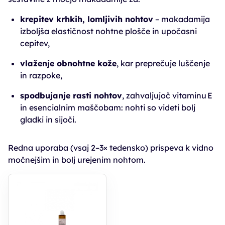
krepitev krhkih, lomljivih nohtov
– makadamija
izboljša elastičnost nohtne plošče in upočasni
cepitev,
vlaženje obnohtne kože
, kar preprečuje luščenje
in razpoke,
spodbujanje rasti nohtov
, zahvaljujoč vitaminu E
in esencialnim maščobam: nohti so videti bolj
gladki in sijoči.
Redna uporaba (vsaj 2–3× tedensko) prispeva k vidno
močnejšim in bolj urejenim nohtom.