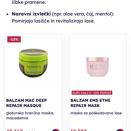
šibke pramene.
Naravni izvlečki
(npr. aloe vera, čaj, mentol):
Pomirjajo lasišče in revitalizirajo lase.
-15%
KUPI VSAJ 2 - 10% POPUST
BALZAM MAC DEEP
BALZAM EMS ETHE
REPAIR MASQUE
REPAIR MASK
globinska hranilna maska,
maska za poškodovane lase
macadamia