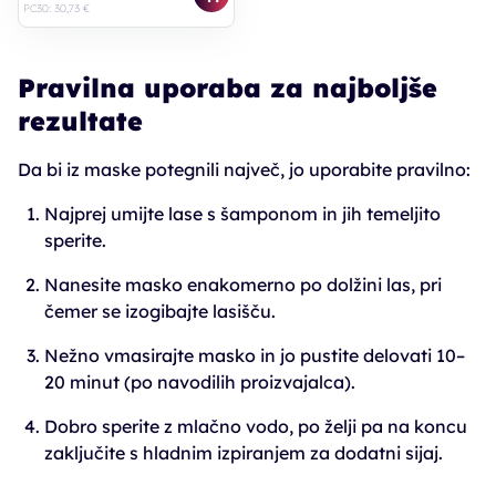
PC30: 30,73 €
Pravilna uporaba za najboljše
rezultate
Da bi iz maske potegnili največ, jo uporabite pravilno:
Najprej umijte lase s šamponom in jih temeljito
sperite.
Nanesite masko enakomerno po dolžini las, pri
čemer se izogibajte lasišču.
Nežno vmasirajte masko in jo pustite delovati 10–
20 minut (po navodilih proizvajalca).
Dobro sperite z mlačno vodo, po želji pa na koncu
zaključite s hladnim izpiranjem za dodatni sijaj.