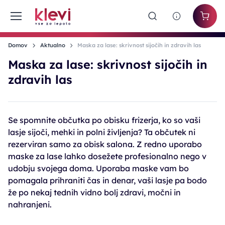
Domov
Aktualno
Maska za lase: skrivnost sijočih in zdravih las
Maska za lase: skrivnost sijočih in
zdravih las
Se spomnite občutka po obisku frizerja, ko so vaši
lasje sijoči, mehki in polni življenja? Ta občutek ni
rezerviran samo za obisk salona. Z redno uporabo
maske za lase lahko dosežete profesionalno nego v
udobju svojega doma. Uporaba maske vam bo
pomagala prihraniti čas in denar, vaši lasje pa bodo
že po nekaj tednih vidno bolj zdravi, močni in
nahranjeni.