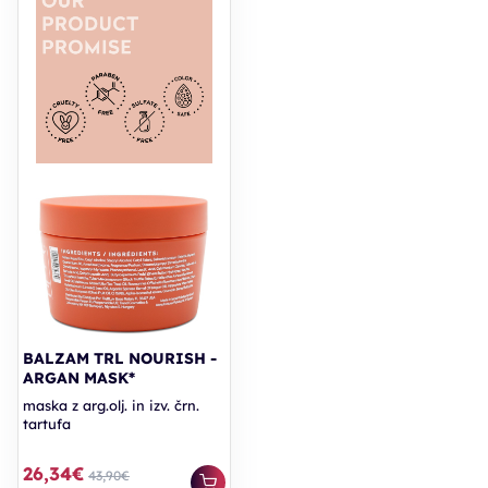
BALZAM TRL NOURISH -
ARGAN MASK*
maska z arg.olj. in izv. črn.
tartufa
26,34€
43,90€