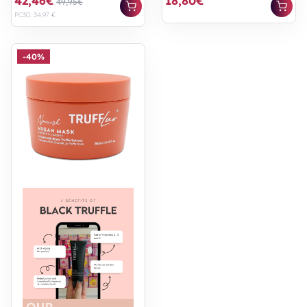
42,46€
18,80€
49,95€
PC30: 34,97 €
-40%