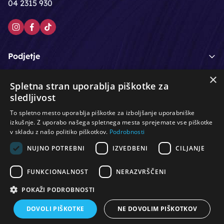
04 2315 930
Podjetje
×
Moj račun
Spletna stran uporablja piškotke za
sledljivost
Podpora strankam
To spletno mesto uporablja piškotke za izboljšanje uporabniške
izkušnje. Z uporabo našega spletnega mesta sprejemate vse piškotke
v skladu z našo politiko piškotkov.
Podrobnosti
NUJNO POTREBNI
IZVEDBENI
CILJANJE
/
/
/
Lasje & nega las
Roke & nohti
Orodje - kozmetično
/
/
/
Noge & pedikura
Obraz & telo
Depilacijski izdelki
FUNKCIONALNOST
NERAZVRŠČENI
/
/
Oprema za salone
Čistoča & zaščita
Ostalo
POKAŽI PODROBNOSTI
DOVOLI PIŠKOTKE
NE DOVOLIM PIŠKOTKOV
© Vse pravice pridržane. Produkcija:
PNV d.o.o.