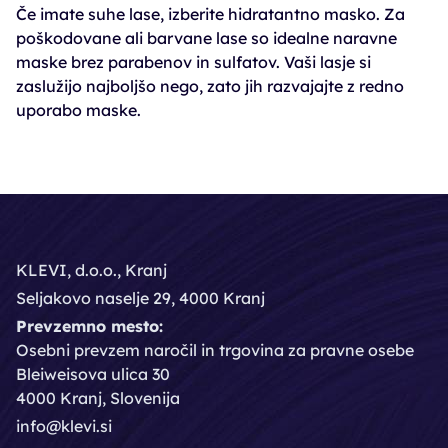
Če imate suhe lase, izberite hidratantno masko. Za
poškodovane ali barvane lase so idealne naravne
maske brez parabenov in sulfatov. Vaši lasje si
zaslužijo najboljšo nego, zato jih razvajajte z redno
uporabo maske.
KLEVI, d.o.o., Kranj
Seljakovo naselje 29, 4000 Kranj
Prevzemno mesto:
Osebni prevzem naročil in trgovina za pravne osebe
Bleiweisova ulica 30
4000 Kranj, Slovenija
info@klevi.si