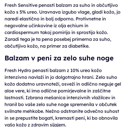
Fresh Sensitive penasti balzam za suho in občutljivo
kožo s 5% ureo. Uravnava izgubo vlage, gladi kožo, jo
naredi elastično in bolj odporno. Protivnetne in
negovalne učinkovine iz olja echium in
cardiospermum takoj pomirijo in sprostijo kožo.
Zaradi tega je ta pena posebej primerna za suho,
občutljivo kožo, na primer za diabetike.
Balzam v peni za zelo suhe noge
Fresh Hydro penasti balzam z 10% ureo kožo
intenzivno navlaži in jo dolgotrajno hrani. Zelo suho
kožo dodatno uravnoteži, osveži in odlično neguje gel
aloe vere, ki ima odlične pomirjevalne in zaščitne
lastnosti. Izbrana mešanica intenzivnih vlažilcev in
hranil bo vaše zelo suhe noge spremenila v občutek
svilnate mehkobe. Nežno odstranite odvečno suhost
in se prepustite bogati, kremasti peni, ki bo obnovila
vašo kožo z zdravim sijajem.