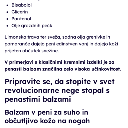
Bisabolol
Glicerin
Pantenol
Olje grozdnih pečk
Limonska trava ter sveža, sadna olja grenivke in
pomaranče dajejo peni edinstven vonj in dajejo koži
prijeten občutek svežine.
V primerjavi s klasičnimi kremnimi izdelki je za
penasti balzam značilna zelo visoka učinkovitost.
Pripravite se, da stopite v svet
revolucionarne nege stopal s
penastimi balzami
Balzam v peni za suho in
občutljivo kožo na nogah