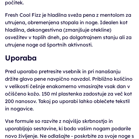
počitek.
Fresh Cool Fizz je hladilna sveža pena z mentolom za
utrujena, obremenjena stopala in noge. Idealen kot
hladilna, dekongestivna (zmanjšuje otekline)
osvežitev v toplih dneh, po dolgotrajnem stanju ali za
utrujene noge od športnih aktivnosti.
Uporaba
Pred uporabo pretresite vsebnik in pri nanašanju
držite glavo pene navpično navzdol. Približno količino
v velikosti češnje enakomerno vmasirajte vsak dan v
očiščeno kožo. 150 ml plastenka zadostuje za več kot
200 nanosov. Takoj po uporabi lahko oblečete tekstil
in nogavice.
Vse formule so razvite z najvišjo skrbnostjo in
uporabljajo sestavine, ki bodo vašim nogam podarile
novo življenje. Ne odlašajte - poskrbite za svoje noge s