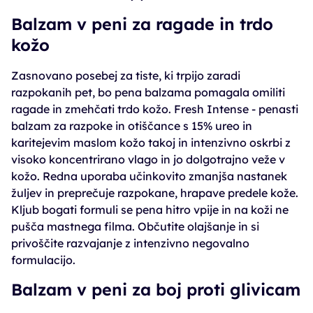
Balzam v peni za ragade in trdo
kožo
Zasnovano posebej za tiste, ki trpijo zaradi
razpokanih pet, bo pena balzama pomagala omiliti
ragade in zmehčati trdo kožo. Fresh Intense - penasti
balzam za razpoke in otiščance s 15% ureo in
karitejevim maslom kožo takoj in intenzivno oskrbi z
visoko koncentrirano vlago in jo dolgotrajno veže v
kožo. Redna uporaba učinkovito zmanjša nastanek
žuljev in preprečuje razpokane, hrapave predele kože.
Kljub bogati formuli se pena hitro vpije in na koži ne
pušča mastnega filma. Občutite olajšanje in si
privoščite razvajanje z intenzivno negovalno
formulacijo.
Balzam v peni za boj proti glivicam