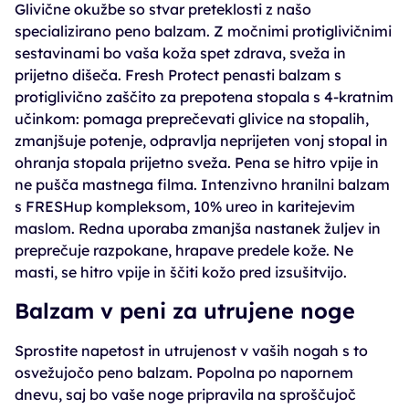
Glivične okužbe so stvar preteklosti z našo
specializirano peno balzam. Z močnimi protiglivičnimi
sestavinami bo vaša koža spet zdrava, sveža in
prijetno dišeča. Fresh Protect penasti balzam s
protiglivično zaščito za prepotena stopala s 4-kratnim
učinkom: pomaga preprečevati glivice na stopalih,
zmanjšuje potenje, odpravlja neprijeten vonj stopal in
ohranja stopala prijetno sveža. Pena se hitro vpije in
ne pušča mastnega filma. Intenzivno hranilni balzam
s FRESHup kompleksom, 10% ureo in karitejevim
maslom. Redna uporaba zmanjša nastanek žuljev in
preprečuje razpokane, hrapave predele kože. Ne
masti, se hitro vpije in ščiti kožo pred izsušitvijo.
Balzam v peni za utrujene noge
Sprostite napetost in utrujenost v vaših nogah s to
osvežujočo peno balzam. Popolna po napornem
dnevu, saj bo vaše noge pripravila na sproščujoč