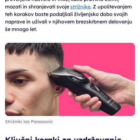
mazati in shranjevati svoje
strižnike
. Z upoštevanjem
teh korakov boste podaljšali življenjsko dobo svojih
naprave in uživali v njihovem brezskrbnem delovanju
še mnogo let.
Strižniki las Panasonic
Ključni koraki za vzdrževanje