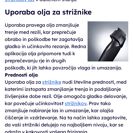
Uporaba olja za strižnike
Uporaba pravega olja zmanjšuje
trenje med rezili, kar preprečuje
obrabo in poškodbe ter zagotavlja
gladko in učinkovito rezanje. Redna
aplikacija olja pripomore tudi k
preprečevanju rje in drugih
poškodb, ki jih lahko povzročijo vlaga in umazanija.
Prednosti olja
Uporaba olja za
strižnike
nudi številne prednosti, med
katerimi izstopata zmanjšanje trenja in podaljšanje
življenjske dobe rezil. Olje omogoča gladko delovanje,
kar povečuje učinkovitost
strižnikov
. Prav tako
zmanjšuje nabiranje las in umazanije, kar olajša
čiščenje in vzdrževanje. Na ta način lahko zagotovite,
da vaši strižniki delujejo na najboljšem nivoju, kar se
odraža v kakovosti vašega friziranja.