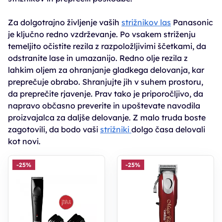
Za dolgotrajno življenje vaših
strižnikov las
Panasonic
je ključno redno vzdrževanje. Po vsakem striženju
temeljito očistite rezila z razpoložljivimi ščetkami, da
odstranite lase in umazanijo. Redno olje rezila z
lahkim oljem za ohranjanje gladkega delovanja, kar
preprečuje obrabo. Shranjujte jih v suhem prostoru,
da preprečite rjavenje. Prav tako je priporočljivo, da
napravo občasno preverite in upoštevate navodila
proizvajalca za daljše delovanje. Z malo truda boste
zagotovili, da bodo vaši
strižniki
dolgo časa delovali
kot novi.
-25%
-25%