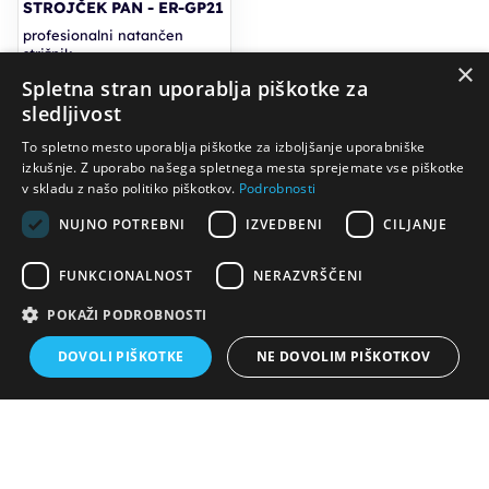
STROJČEK PAN - ER-GP21
profesionalni natančen
strižnik
×
Spletna stran uporablja piškotke za
sledljivost
94,43€
125,90€
To spletno mesto uporablja piškotke za izboljšanje uporabniške
PC30: 88,13 €
izkušnje. Z uporabo našega spletnega mesta sprejemate vse piškotke
v skladu z našo politiko piškotkov.
Podrobnosti
-25%
NUJNO POTREBNI
IZVEDBENI
CILJANJE
FUNKCIONALNOST
NERAZVRŠČENI
POKAŽI PODROBNOSTI
DOVOLI PIŠKOTKE
NE DOVOLIM PIŠKOTKOV