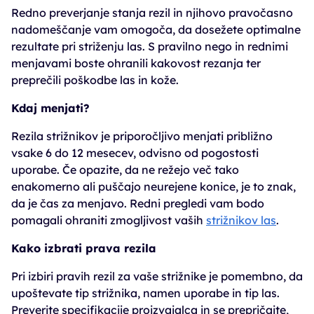
Redno preverjanje stanja rezil in njihovo pravočasno
nadomeščanje vam omogoča, da dosežete optimalne
rezultate pri striženju las. S pravilno nego in rednimi
menjavami boste ohranili kakovost rezanja ter
preprečili poškodbe las in kože.
Kdaj menjati?
Rezila strižnikov je priporočljivo menjati približno
vsake 6 do 12 mesecev, odvisno od pogostosti
uporabe. Če opazite, da ne režejo več tako
enakomerno ali puščajo neurejene konice, je to znak,
da je čas za menjavo. Redni pregledi vam bodo
pomagali ohraniti zmogljivost vaših
strižnikov las
.
Kako izbrati prava rezila
Pri izbiri pravih rezil za vaše strižnike je pomembno, da
upoštevate tip strižnika, namen uporabe in tip las.
Preverite specifikacije proizvajalca in se prepričajte,