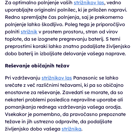
Za optimalno polnjenje vaših
strižnikov las
, vedno
uporabljajte originalni polnilec, ki je priložen napravi.
Redno spremljajte čas polnjenja, saj je prekomerno
polnjenje lahko škodljivo. Poleg tega je priporočljivo
polniti
strižnik
v prostem prostoru, stran od virov
toplote, da se izognete pregrevanju baterij. S temi
preprostimi koraki lahko znatno podaljšate življenjsko
dobo baterij in izboljšate delovanje vašega naprave.
Reševanje običajnih težav
Pri vzdrževanju
strižnikov las
Panasonic se lahko
srečate z več različnimi težavami, ki pa so običajno
enostavne za reševanje. Zavedati se morate, da so
nekateri problemi posledica nepravilne uporabe ali
pomanjkanja rednega vzdrževanja vašega orodja.
Vsekakor je pomembno, da pravočasno prepoznate
težave in jih ustrezno odpravite, da podaljšate
življenjsko dobo vašega
strižnika
.