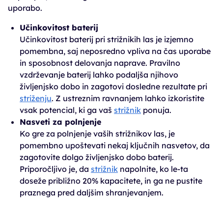
uporabo.
Učinkovitost baterij
Učinkovitost baterij pri strižnikih las je izjemno
pomembna, saj neposredno vpliva na čas uporabe
in sposobnost delovanja naprave. Pravilno
vzdrževanje baterij lahko podaljša njihovo
življenjsko dobo in zagotovi dosledne rezultate pri
striženju
. Z ustreznim ravnanjem lahko izkoristite
vsak potencial, ki ga vaš
strižnik
ponuja.
Nasveti za polnjenje
Ko gre za polnjenje vaših strižnikov las, je
pomembno upoštevati nekaj ključnih nasvetov, da
zagotovite dolgo življenjsko dobo baterij.
Priporočljivo je, da
strižnik
napolnite, ko le-ta
doseže približno 20% kapacitete, in ga ne pustite
praznega pred daljšim shranjevanjem.