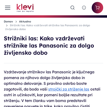
Domov
Aktualno
Strižniki las: Kako vzdrževati strižnike las Panasonic za dolgo
življensko dobo
Strižniki las: Kako vzdrževati
strižnike las Panasonic za dolgo
življensko dobo
Vzdrževanje strižnikov las Panasonic je ključnega
pomena za njihovo dolgo življenjsko dobo in
optimalno delovanje. S pravilno oskrbo boste
zagotovili, da bodo vaši
strojčki za striženje las
ostali
ostri in učinkoviti, kar pomeni boljše rezultate pri
striženju. V tem članku vam bomo predstavili
preverjene nasvete in trike, kako pravilno čistiti,