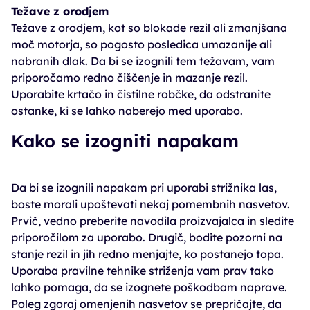
Težave z orodjem
Težave z orodjem, kot so blokade rezil ali zmanjšana
moč motorja, so pogosto posledica umazanije ali
nabranih dlak. Da bi se izognili tem težavam, vam
priporočamo redno čiščenje in mazanje rezil.
Uporabite krtačo in čistilne robčke, da odstranite
ostanke, ki se lahko naberejo med uporabo.
Kako se izogniti napakam
Da bi se izognili napakam pri uporabi strižnika las,
boste morali upoštevati nekaj pomembnih nasvetov.
Prvič, vedno preberite navodila proizvajalca in sledite
priporočilom za uporabo. Drugič, bodite pozorni na
stanje rezil in jih redno menjajte, ko postanejo topa.
Uporaba pravilne tehnike striženja vam prav tako
lahko pomaga, da se izognete poškodbam naprave.
Poleg zgoraj omenjenih nasvetov se prepričajte, da