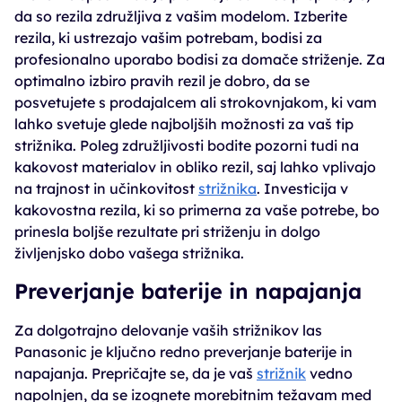
da so rezila združljiva z vašim modelom. Izberite
rezila, ki ustrezajo vašim potrebam, bodisi za
profesionalno uporabo bodisi za domače striženje. Za
optimalno izbiro pravih rezil je dobro, da se
posvetujete s prodajalcem ali strokovnjakom, ki vam
lahko svetuje glede najboljših možnosti za vaš tip
strižnika. Poleg združljivosti bodite pozorni tudi na
kakovost materialov in obliko rezil, saj lahko vplivajo
na trajnost in učinkovitost
strižnika
. Investicija v
kakovostna rezila, ki so primerna za vaše potrebe, bo
prinesla boljše rezultate pri striženju in dolgo
življenjsko dobo vašega strižnika.
Preverjanje baterije in napajanja
Za dolgotrajno delovanje vaših strižnikov las
Panasonic je ključno redno preverjanje baterije in
napajanja. Prepričajte se, da je vaš
strižnik
vedno
napolnjen, da se izognete morebitnim težavam med