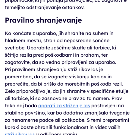
pripomočke, ki jih ponuja proizvajalec, da zagotovite
temeljito odstranjevanje ostankov.
Pravilno shranjevanje
Ko končate z uporabo, jih shranite na suhem in
hladnem mestu, stran od neposredne sončne
svetlobe. Uporabite zaščitne škatle ali torbice, ki
ščitijo rezila pred poškodbami in prahom, ter
zagotovite, da so vedno pripravljeni za uporabo.
Pri pravilnem shranjevanju strižnikov las je
pomembno, da se izognete stiskanju kablov in
preprečite, da bi prišlo do morebitnih poškodb rezil.
Zelo priporočljivo je, da jih shranite v specifične etuije
ali torbice, ki so zasnovane prav za ta namen. Prav
tako naj bodo
aparati za striženje las
postavljeni na
stabilno površino, kar bo dodatno zmanjšalo tveganje
za nenamerne padce ali poškodbe. S temi preprostimi
koraki boste ohranili funkcionalnost in videz vaših
strižnikov las
v odličnem stanju.