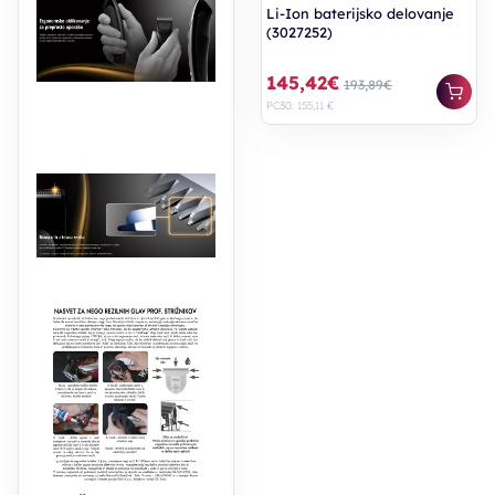
Li-Ion baterijsko delovanje
(3027252)
145,42€
193,89€
PC30: 155,11 €