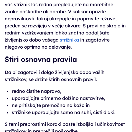
vaš strižnik las redno pregledujete na morebitne
znake poškodbe ali obrabe. V kolikor opazite
nepravilnosti, takoj ukrepajte in popravite težave,
preden se razvijejo v večje okvare. S pravilno skrbjo in
rednim vzdrževanjem lahko znatno podaljšate
življenjsko dobo vašega
strižnika
in zagotovite
njegovo optimalno delovanje.
Štiri osnovna pravila
Da bi zagotovili dolgo življenjsko dobo vaših
strižnikov, se držite štirih osnovnih pravil:
redno čistite napravo,
uporabljajte primerno dolžino nastavitve,
ne pritiskajte premočno na kožo in
strižnike uporabljajte samo na suhi, čisti dlaki.
S temi preprostimi koraki boste izboljšali učinkovitost
strižnikov in preprečili poškodbe.