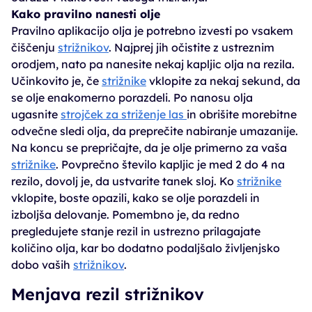
Kako pravilno nanesti olje
Pravilno aplikacijo olja je potrebno izvesti po vsakem
čiščenju
strižnikov
. Najprej jih očistite z ustreznim
orodjem, nato pa nanesite nekaj kapljic olja na rezila.
Učinkovito je, če
strižnike
vklopite za nekaj sekund, da
se olje enakomerno porazdeli. Po nanosu olja
ugasnite
strojček za striženje las
in obrišite morebitne
odvečne sledi olja, da preprečite nabiranje umazanije.
Na koncu se prepričajte, da je olje primerno za vaša
strižnike
. Povprečno število kapljic je med 2 do 4 na
rezilo, dovolj je, da ustvarite tanek sloj. Ko
strižnike
vklopite, boste opazili, kako se olje porazdeli in
izboljša delovanje. Pomembno je, da redno
pregledujete stanje rezil in ustrezno prilagajate
količino olja, kar bo dodatno podaljšalo življenjsko
dobo vaših
strižnikov
.
Menjava rezil strižnikov