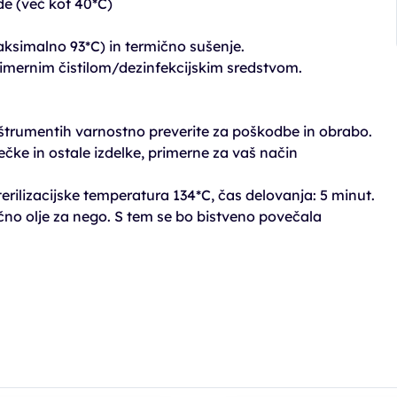
de (več kot 40*C)
maksimalno 93*C) in termično sušenje.
primernim čistilom/dezinfekcijskim sredstvom.
 inštrumentih varnostno preverite za poškodbe in obrabo.
rečke in ostale izdelke, primerne za vaš način
sterilizacijske temperatura 134*C, čas delovanja: 5 minut.
ično olje za nego. S tem se bo bistveno povečala