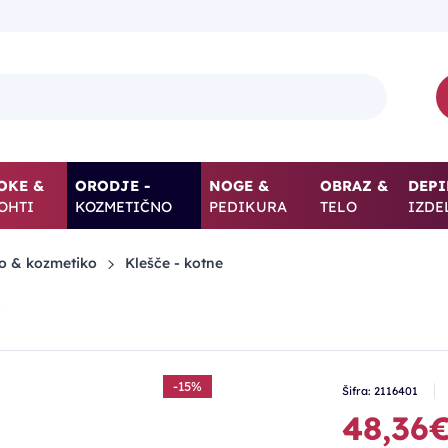
OKE &
ORODJE -
NOGE &
OBRAZ &
DEPI
OHTI
KOZMETIČNO
PEDIKURA
TELO
IZDE
ro & kozmetiko
Klešče - kotne
*
-15%
Šifra: 2116401
48,36