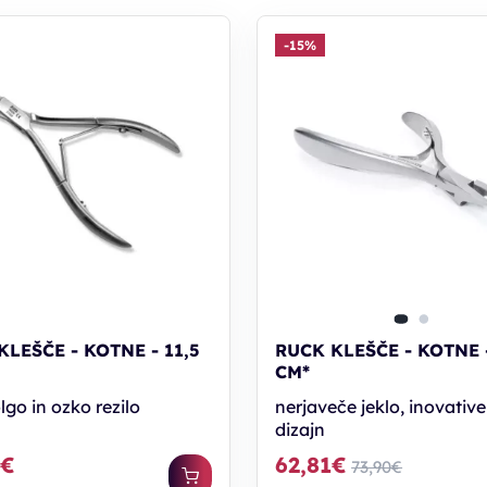
-15%
KLEŠČE - KOTNE - 11,5
RUCK KLEŠČE - KOTNE -
CM*
lgo in ozko rezilo
nerjaveče jeklo, inovativ
dizajn
0€
62,81€
73,90€