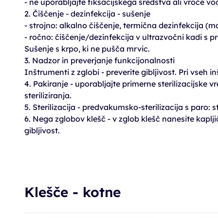
- ne uporabljajte fiksacijskega sredstva ali vroče vo
2. Čiščenje - dezinfekcija - sušenje
- strojno: alkalno čiščenje, termična dezinfekcija (
- ročno: čiščenje/dezinfekcija v ultrazvočni kadi s 
Sušenje s krpo, ki ne pušča mrvic.
3. Nadzor in preverjanje funkcijonalnosti
Inštrumenti z zglobi - preverite gibljivost. Pri vseh
4. Pakiranje - uporabljajte primerne sterilizacijske v
steriliziranja.
5. Sterilizacija - predvakumsko-sterilizacija s paro: 
6. Nega zglobov klešč - v zglob klešč nanesite kaplj
gibljivost.
Klešče - kotne