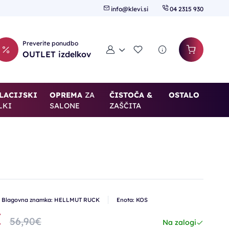
info@klevi.si
04 2315 930
Preverite ponudbo
Moj račun
Seznam želja
OUTLET izdelkov
LACIJSKI
OPREMA
ZA
ČISTOČA &
OSTALO
LKI
SALONE
ZAŠČITA
Blagovna znamka: HELLMUT RUCK
Enota: KOS
€
56,90€
Na zalogi