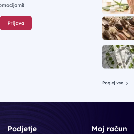
omocijami!
Prijava
Poglej vse
Podjetje
Moj račun