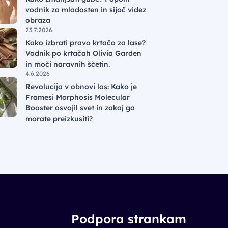
vodnik za mladosten in sijoč videz
obraza
23.7.2026
Kako izbrati pravo krtačo za lase?
Vodnik po krtačah Olivia Garden
in moči naravnih ščetin.
4.6.2026
Revolucija v obnovi las: Kako je
Framesi Morphosis Molecular
Booster osvojil svet in zakaj ga
morate preizkusiti?
Podpora strankam