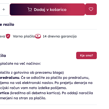
Dodaj v košarico
e rezilo
ava
Varno plačilo
14 dnevna garancija
ila
Kje smo?
 plačate na več načinov:
lačilo z gotovino ob prevzemu blaga)
 predračunu
. Če se odločite za plačilo po predračunu,
jemo na vaš elektronski naslov. Po prejetju denarja na
cijski račun vam nato izdelke pošljemo.
artico
(kreditna ali debetna kartica). Po oddaji naročila
merjeni na stran za plačilo.