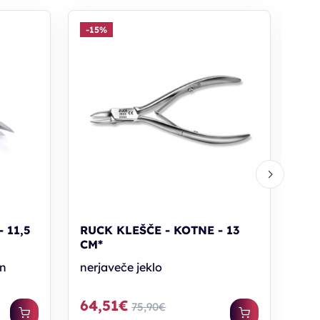
-15%
-1
RUC
CM
ner
62
 11,5
RUCK KLEŠČE - KOTNE - 13
CM*
en
nerjaveče jeklo
64,51€
75,90€