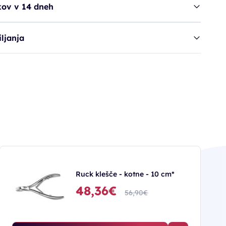
kov v 14 dneh
ljanja
Ruck klešče - kotne - 10 cm*
48,36€
56,90€