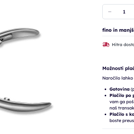
fino in manjš
Hitra dost
Možnosti plač
Naročilo lahko
Gotovina
(p
Plačilo po
vam ga pošl
naš transak
Plačilo s k
boste preus