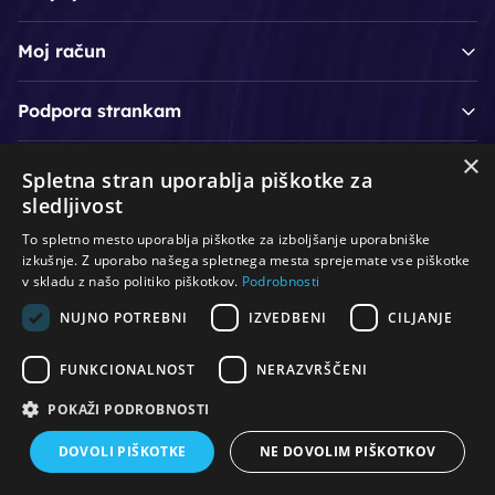
Moj račun
Podpora strankam
×
Spletna stran uporablja piškotke za
/
/
/
Lasje & nega las
Roke & nohti
Orodje - kozmetično
sledljivost
/
/
/
Noge & pedikura
Obraz & telo
Depilacijski izdelki
To spletno mesto uporablja piškotke za izboljšanje uporabniške
/
/
Oprema za salone
Čistoča & zaščita
Ostalo
izkušnje. Z uporabo našega spletnega mesta sprejemate vse piškotke
v skladu z našo politiko piškotkov.
Podrobnosti
NUJNO POTREBNI
IZVEDBENI
CILJANJE
© Vse pravice pridržane. Produkcija:
PNV d.o.o.
FUNKCIONALNOST
NERAZVRŠČENI
POKAŽI PODROBNOSTI
DOVOLI PIŠKOTKE
NE DOVOLIM PIŠKOTKOV