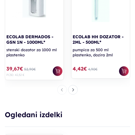
ECOLAB DERMADOS -
ECOLAB HH DOZATOR -
GSN 1N - 1000ML*
2ML - 500ML*
stenski dozator za 1000 ml
pumpica za 500 ml
plastenko
plastenko, dozira 2ml
39,67€
4,42€
52,90€
4,90€
PC30: 42,32 €
Ogledani izdelki