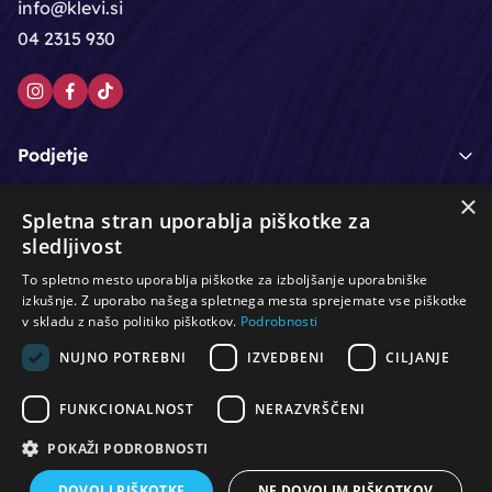
info@klevi.si
04 2315 930
Podjetje
×
Moj račun
Spletna stran uporablja piškotke za
sledljivost
Podpora strankam
To spletno mesto uporablja piškotke za izboljšanje uporabniške
izkušnje. Z uporabo našega spletnega mesta sprejemate vse piškotke
v skladu z našo politiko piškotkov.
Podrobnosti
NUJNO POTREBNI
IZVEDBENI
CILJANJE
/
/
/
Lasje & nega las
Roke & nohti
Orodje - kozmetično
/
/
/
Noge & pedikura
Obraz & telo
Depilacijski izdelki
FUNKCIONALNOST
NERAZVRŠČENI
/
/
Oprema za salone
Čistoča & zaščita
Ostalo
POKAŽI PODROBNOSTI
DOVOLI PIŠKOTKE
NE DOVOLIM PIŠKOTKOV