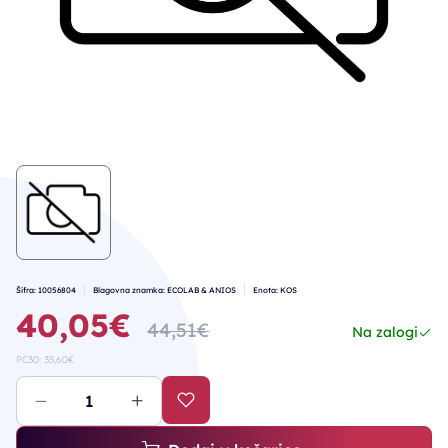
Šifra: 10056804
Blagovna znamka: ECOLAB & ANIOS
Enota: KOS
40,05€
44,51€
Na zalogi
PC30: 35,60€