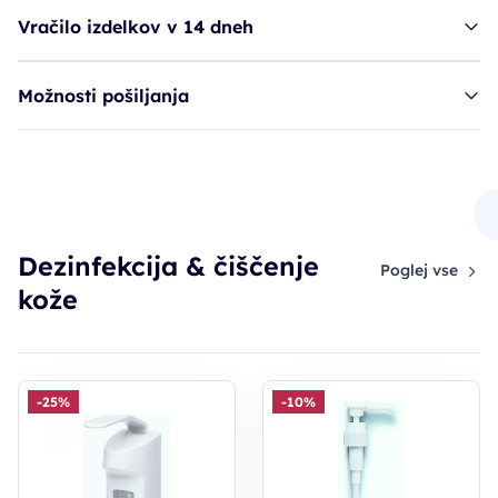
Vračilo izdelkov v 14 dneh
Možnosti pošiljanja
Ecolab Dermados - GSN 2 - 500ml*
40,05€
Dezinfekcija & čiščenje
44,51€
Poglej vse
PC30: 35,60€
kože
-25%
-10%