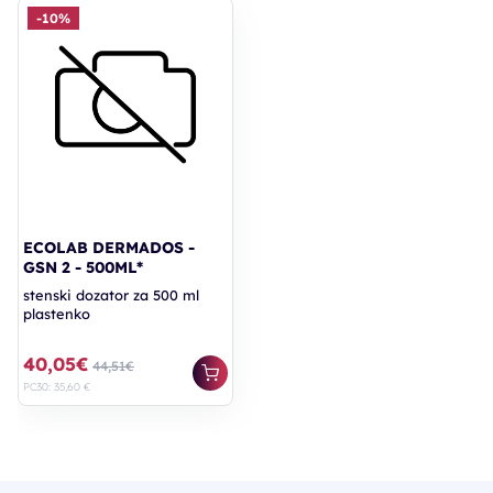
-10%
ECOLAB DERMADOS -
GSN 2 - 500ML*
stenski dozator za 500 ml
plastenko
40,05€
44,51€
PC30: 35,60 €