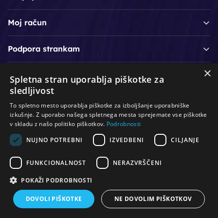
Moj račun
Podpora strankam
×
Spletna stran uporablja piškotke za
/
/
/
Lasje & nega las
Roke & nohti
Orodje - kozmetično
sledljivost
/
/
/
Noge & pedikura
Obraz & telo
Depilacijski izdelki
To spletno mesto uporablja piškotke za izboljšanje uporabniške
/
/
Oprema za salone
Čistoča & zaščita
Ostalo
izkušnje. Z uporabo našega spletnega mesta sprejemate vse piškotke
v skladu z našo politiko piškotkov.
Podrobnosti
NUJNO POTREBNI
IZVEDBENI
CILJANJE
© Vse pravice pridržane. Produkcija:
PNV d.o.o.
FUNKCIONALNOST
NERAZVRŠČENI
POKAŽI PODROBNOSTI
DOVOLI PIŠKOTKE
NE DOVOLIM PIŠKOTKOV