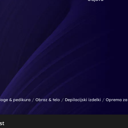
/
/
/
oge & pedikura
Obraz & telo
Depilacijski izdelki
Oprema za 
st