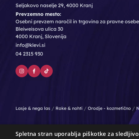
Seljakovo naselje 29, 4000 Kranj
Prevzemno mesto:
Osebni prevzem naročil in trgovina za pravne osebe
Bleiweisova ulica 30
4000 Kranj, Slovenija
info@klevi.si
04 2315 930
/
/
/
Lasje & nega las
Roke & nohti
Orodje - kozmetično
N
Spletna stran uporablja piškotke za sledljivo