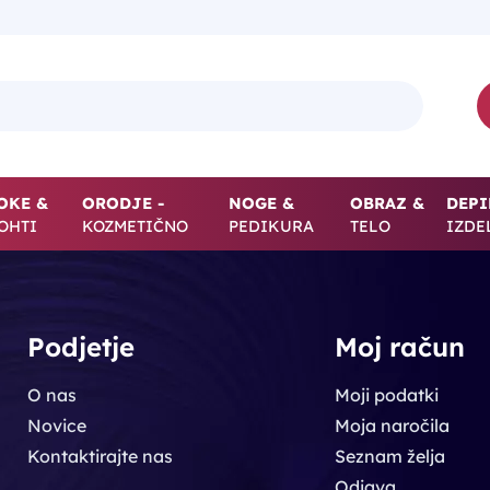
OKE &
ORODJE -
NOGE &
OBRAZ &
DEPI
OHTI
KOZMETIČNO
PEDIKURA
TELO
IZDE
Podjetje
Moj račun
O nas
Moji podatki
Novice
Moja naročila
Kontaktirajte nas
Seznam želja
Odjava