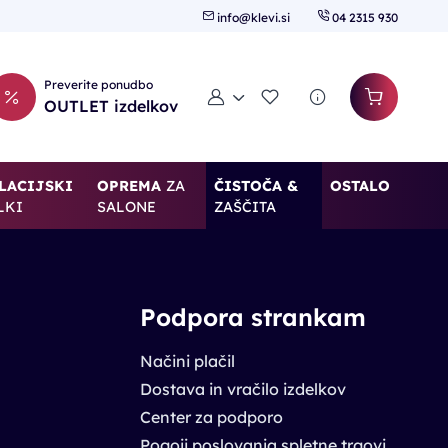
info@klevi.si
04 2315 930
Preverite ponudbo
Moj račun
Seznam želja
OUTLET izdelkov
LACIJSKI
OPREMA
ZA
ČISTOČA &
OSTALO
LKI
SALONE
ZAŠČITA
Podpora strankam
Načini plačil
Dostava in vračilo izdelkov
Center za podporo
Pogoji poslovanja spletne trgovine