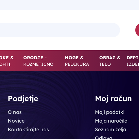
OKE &
ORODJE -
NOGE &
OBRAZ &
DEPI
OHTI
KOZMETIČNO
PEDIKURA
TELO
IZDE
Podjetje
Moj račun
O nas
Moji podatki
Novice
Moja naročila
Kontaktirajte nas
Seznam želja
Odjava