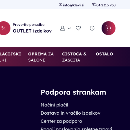
info@klevi.si
04 2315 930
Preverite ponudbo
Moj račun
Seznam želja
OUTLET izdelkov
LACIJSKI
OPREMA
ZA
ČISTOČA &
OSTALO
LKI
SALONE
ZAŠČITA
Podpora strankam
Načini plačil
Dostava in vračilo izdelkov
Center za podporo
Pogoji poslovanja spletne trgovine