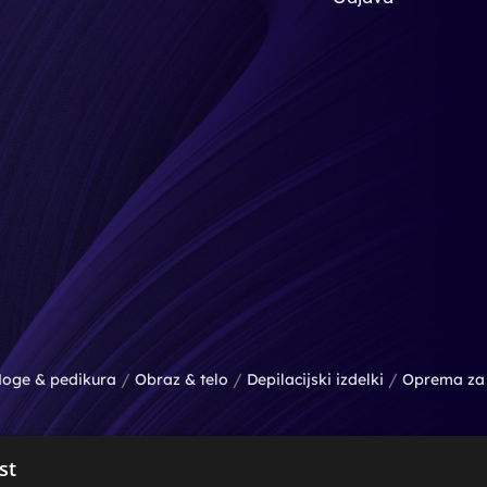
/
/
/
oge & pedikura
Obraz & telo
Depilacijski izdelki
Oprema za 
st