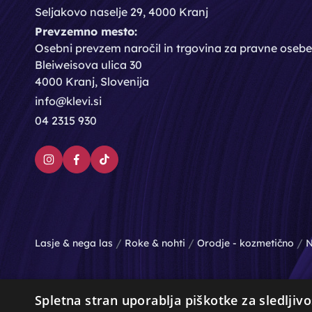
Seljakovo naselje 29, 4000 Kranj
Prevzemno mesto:
Osebni prevzem naročil in trgovina za pravne osebe
Bleiweisova ulica 30
4000 Kranj, Slovenija
info@klevi.si
04 2315 930
/
/
/
Lasje & nega las
Roke & nohti
Orodje - kozmetično
N
Spletna stran uporablja piškotke za sledljivo