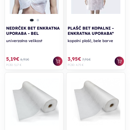
NEDRČEK BET ENKRATNA
PLAŠČ BET KOPALNI -
UPORABA - BEL
ENKRATNA UPORABA*
univerzalna velikost
kopalni plašč, bele barve
5,19€
3,95€
6,91€
7,91€
PC30: 5,17 €
PC30: 4,75 €