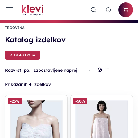
TRGOVINA
Katalog izdelkov
BEAUTYtim
Razvrsti po:
Izpostavljene naprej
Prikazanih
4
izdelkov
-25%
-50%