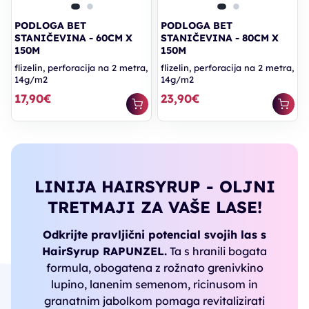
PODLOGA BET
PODLOGA BET
STANIČEVINA - 60CM X
STANIČEVINA - 80CM X
150M
150M
flizelin, perforacija na 2 metra,
flizelin, perforacija na 2 metra,
14g/m2
14g/m2
17,90€
23,90€
LINIJA HAIRSYRUP - OLJNI
TRETMAJI ZA VAŠE LASE!
Odkrijte pravljični potencial svojih las s
HairSyrup RAPUNZEL.
Ta s hranili bogata
formula, obogatena z rožnato grenivkino
lupino, lanenim semenom, ricinusom in
granatnim jabolkom pomaga revitalizirati