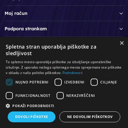
Moj račun
Podpora strankam
×
Spletna stran uporablja piškotke za
/
/
/
Lasje & nega las
Roke & nohti
Orodje - kozmetično
sledljivost
/
/
/
Noge & pedikura
Obraz & telo
Depilacijski izdelki
To spletno mesto uporablja piškotke za izboljšanje uporabniške
/
/
Oprema za salone
Čistoča & zaščita
Ostalo
izkušnje. Z uporabo našega spletnega mesta sprejemate vse piškotke
v skladu z našo politiko piškotkov.
Podrobnosti
NUJNO POTREBNI
IZVEDBENI
CILJANJE
© Vse pravice pridržane. Produkcija:
PNV d.o.o.
FUNKCIONALNOST
NERAZVRŠČENI
POKAŽI PODROBNOSTI
DOVOLI PIŠKOTKE
NE DOVOLIM PIŠKOTKOV