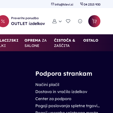
info@klevi.si
04 2315 930
Preverite ponudbo
Moj račun
Seznam želja
OUTLET izdelkov
LACIJSKI
OPREMA
ZA
ČISTOČA &
OSTALO
LKI
SALONE
ZAŠČITA
Podpora strankam
Načini plačil
Dostava in vračilo izdelkov
Center za podporo
Pogoji poslovanja spletne trgovine
Pogoji uporabe spletnega mesta