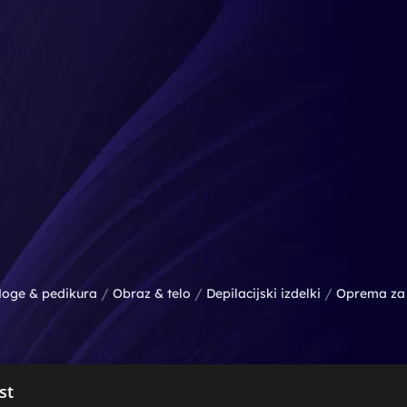
/
/
/
oge & pedikura
Obraz & telo
Depilacijski izdelki
Oprema za 
st