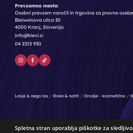
Prevzemno mesto:
Osebni prevzem naročil in trgovina za pravne osebe
Bleiweisova ulica 30
4000 Kranj, Slovenija
info@klevi.si
04 2315 930
/
/
/
Lasje & nega las
Roke & nohti
Orodje - kozmetično
N
Spletna stran uporablja piškotke za sledljivo
© Vse pravice pridržane. Produkcija:
PNV d.o.o.