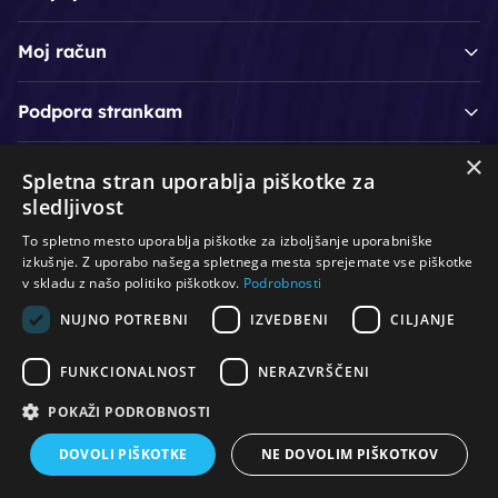
Moj račun
Podpora strankam
×
Spletna stran uporablja piškotke za
/
/
/
Lasje & nega las
Roke & nohti
Orodje - kozmetično
sledljivost
/
/
/
Noge & pedikura
Obraz & telo
Depilacijski izdelki
To spletno mesto uporablja piškotke za izboljšanje uporabniške
/
/
Oprema za salone
Čistoča & zaščita
Ostalo
izkušnje. Z uporabo našega spletnega mesta sprejemate vse piškotke
v skladu z našo politiko piškotkov.
Podrobnosti
NUJNO POTREBNI
IZVEDBENI
CILJANJE
© Vse pravice pridržane. Produkcija:
PNV d.o.o.
FUNKCIONALNOST
NERAZVRŠČENI
POKAŽI PODROBNOSTI
DOVOLI PIŠKOTKE
NE DOVOLIM PIŠKOTKOV