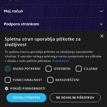
Moj račun
Podpora strankam
×
Spletna stran uporablja piškotke za
/
/
/
Lasje & nega las
Roke & nohti
Orodje - kozmetično
sledljivost
/
/
/
Noge & pedikura
Obraz & telo
Depilacijski izdelki
To spletno mesto uporablja piškotke za izboljšanje uporabniške
/
/
Oprema za salone
Čistoča & zaščita
Ostalo
izkušnje. Z uporabo našega spletnega mesta sprejemate vse piškotke
v skladu z našo politiko piškotkov.
Podrobnosti
NUJNO POTREBNI
IZVEDBENI
CILJANJE
© Vse pravice pridržane. Produkcija:
PNV d.o.o.
FUNKCIONALNOST
NERAZVRŠČENI
POKAŽI PODROBNOSTI
DOVOLI PIŠKOTKE
NE DOVOLIM PIŠKOTKOV