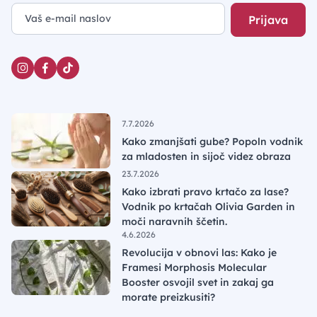
Prijava
7.7.2026
Kako zmanjšati gube? Popoln vodnik
za mladosten in sijoč videz obraza
23.7.2026
Kako izbrati pravo krtačo za lase?
Vodnik po krtačah Olivia Garden in
moči naravnih ščetin.
4.6.2026
Revolucija v obnovi las: Kako je
Framesi Morphosis Molecular
Booster osvojil svet in zakaj ga
morate preizkusiti?