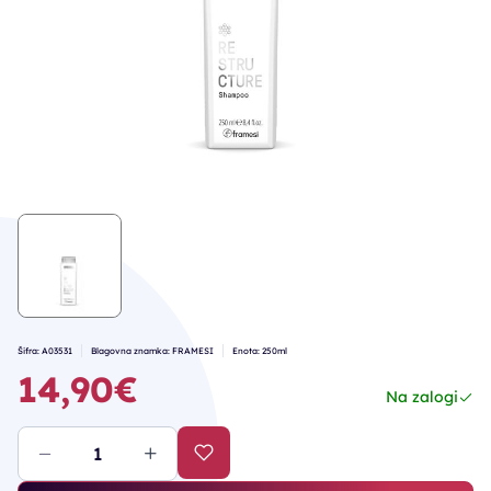
Šifra: A03531
Blagovna znamka: FRAMESI
Enota: 250ml
14,90€
Na zalogi