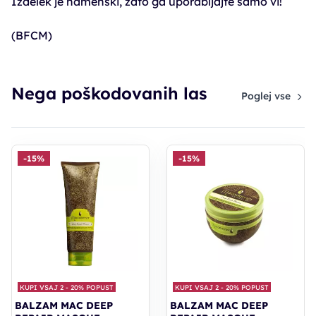
Izdelek je namenski, zato ga uporabljajte samo vi!
(BFCM)
Nega poškodovanih las
Poglej vse
-15%
-15%
KUPI VSAJ 2 - 20% POPUST
KUPI VSAJ 2 - 20% POPUST
BALZAM MAC DEEP
BALZAM MAC DEEP