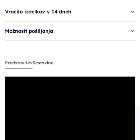
Vračilo izdelkov v 14 dneh
Možnosti pošiljanja
šampon FRA M. Restructure Shampoo
Predstavitev
Sestavine
14,90€