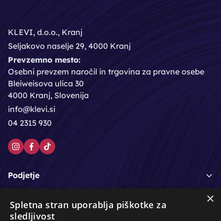
KLEVI, d.o.o., Kranj
Seljakovo naselje 29, 4000 Kranj
Prevzemno mesto:
Osebni prevzem naročil in trgovina za pravne osebe
Bleiweisova ulica 30
4000 Kranj, Slovenija
info@klevi.si
04 2315 930
Podjetje
×
Moj račun
Spletna stran uporablja piškotke za
sledljivost