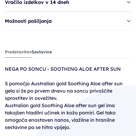
Vračilo izdelkov v 14 dneh
Možnosti pošiljanja
gel AUG Soothing Aloe After Sun*
Predstavitev
Sestavine
18,90€
NEGA PO SONCU - SOOTHING ALOE AFTER SUN
S pomočjo Australian gold Soothing Aloe after sun
gela si že po prvem dnevu na soncu privoščite
sprostitev in osvežitev.
Australian gold Soothing Aloe after sun gel ima
takojšen hladilni učinek in kožo pomiri. Gel tako
omogoča enostaven nanos, vlažilne in hranilne
sestavine pa se hitro vpijejo.