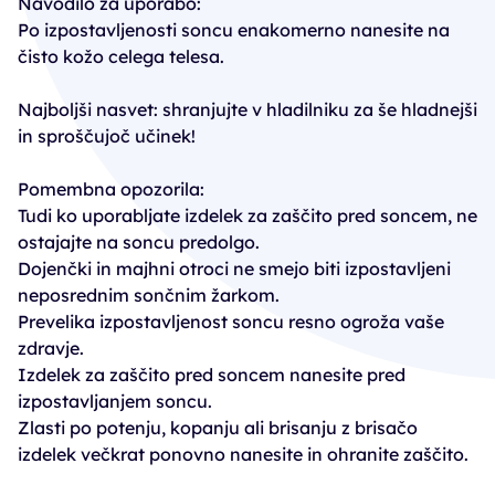
Navodilo za uporabo:
Po izpostavljenosti soncu enakomerno nanesite na
čisto kožo celega telesa.
Najboljši nasvet: shranjujte v hladilniku za še hladnejši
in sproščujoč učinek!
Pomembna opozorila:
Tudi ko uporabljate izdelek za zaščito pred soncem, ne
ostajajte na soncu predolgo.
Dojenčki in majhni otroci ne smejo biti izpostavljeni
neposrednim sončnim žarkom.
Prevelika izpostavljenost soncu resno ogroža vaše
zdravje.
Izdelek za zaščito pred soncem nanesite pred
izpostavljanjem soncu.
Zlasti po potenju, kopanju ali brisanju z brisačo
izdelek večkrat ponovno nanesite in ohranite zaščito.