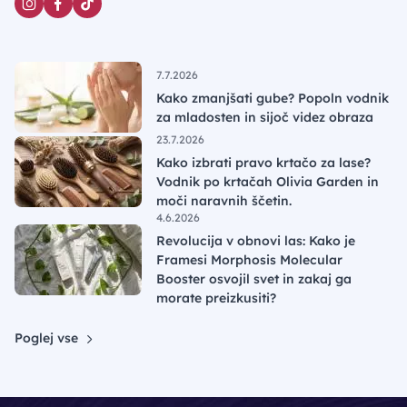
7.7.2026
Kako zmanjšati gube? Popoln vodnik
za mladosten in sijoč videz obraza
23.7.2026
Kako izbrati pravo krtačo za lase?
Vodnik po krtačah Olivia Garden in
moči naravnih ščetin.
4.6.2026
Revolucija v obnovi las: Kako je
Framesi Morphosis Molecular
Booster osvojil svet in zakaj ga
morate preizkusiti?
Poglej vse