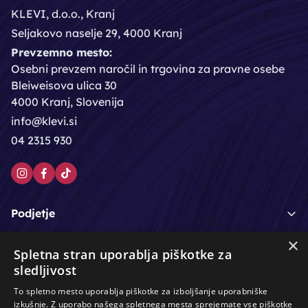
KLEVI, d.o.o., Kranj
Seljakovo naselje 29, 4000 Kranj
Prevzemno mesto:
Osebni prevzem naročil in trgovina za pravne osebe
Bleiweisova ulica 30
4000 Kranj, Slovenija
info@klevi.si
04 2315 930
Podjetje
×
Moj račun
Spletna stran uporablja piškotke za
sledljivost
Podpora strankam
To spletno mesto uporablja piškotke za izboljšanje uporabniške
izkušnje. Z uporabo našega spletnega mesta sprejemate vse piškotke