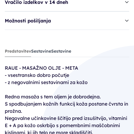
Vračilo izdelkov v 14 dneh
Možnosti pošiljanja
Raue olje, masažno - meta
Predstavitev
Sestavine
Sestavine
13,90€
RAUE - MASAŽNO OLJE - META
- vsestransko dobro počutje
- z negovalnimi sestavinami za kožo
Redna masaža s tem oljem je dobrodejna.
S spodbujanjem kožnih funkcij koža postane čvrsta in
prožna.
Negovalne učinkovine ščitijo pred izsušitvijo, vitamini
E + A pa kožo oskrbijo s pomembnimi maščobnimi
kislinami, ki jih telo ne more skladiščiti.