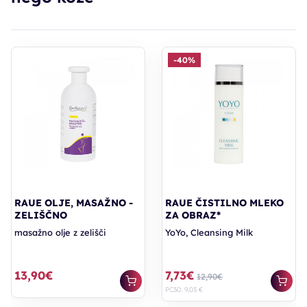
-40%
RAUE OLJE, MASAŽNO -
RAUE ČISTILNO MLEKO
ZELIŠČNO
ZA OBRAZ*
masažno olje z zelišči
YoYo, Cleansing Milk
13,90€
7,73€
12,90€
PC30: 9,03 €