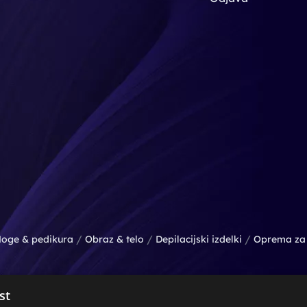
/
/
/
oge & pedikura
Obraz & telo
Depilacijski izdelki
Oprema za 
st