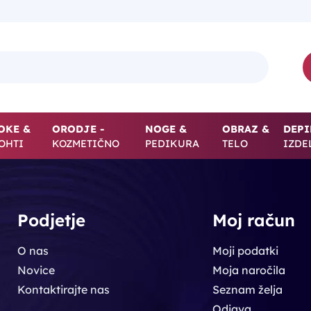
OKE &
ORODJE -
NOGE &
OBRAZ &
DEPI
OHTI
KOZMETIČNO
PEDIKURA
TELO
IZDE
Podjetje
Moj račun
O nas
Moji podatki
Novice
Moja naročila
Kontaktirajte nas
Seznam želja
Odjava