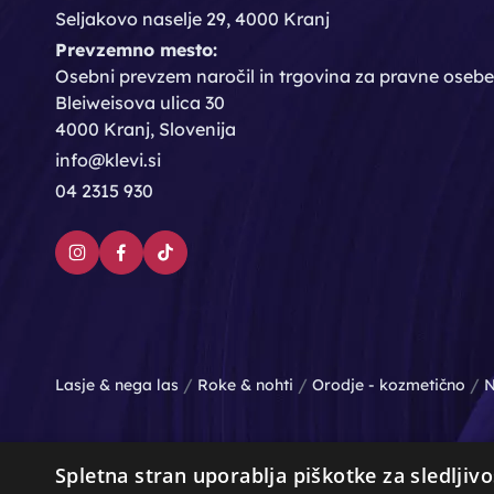
Seljakovo naselje 29, 4000 Kranj
Prevzemno mesto:
Osebni prevzem naročil in trgovina za pravne osebe
Bleiweisova ulica 30
4000 Kranj, Slovenija
info@klevi.si
04 2315 930
/
/
/
Lasje & nega las
Roke & nohti
Orodje - kozmetično
N
Spletna stran uporablja piškotke za sledljivo