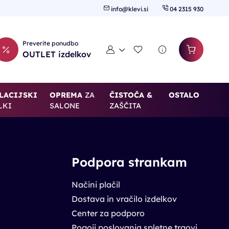
info@klevi.si
04 2315 930
Preverite ponudbo
Moj račun
Seznam želja
OUTLET izdelkov
LACIJSKI
OPREMA
ZA
ČISTOČA &
OSTALO
LKI
SALONE
ZAŠČITA
Podpora strankam
Načini plačil
Dostava in vračilo izdelkov
Center za podporo
Pogoji poslovanja spletne trgovine