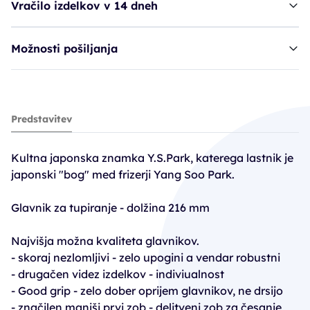
Vračilo izdelkov v 14 dneh
Možnosti pošiljanja
glavnik YSP 101 - viola
Predstavitev
13,41€
14,90€
Kultna japonska znamka Y.S.Park, katerega lastnik je
PC30: 10,43€
japonski "bog" med frizerji Yang Soo Park.
Glavnik za tupiranje - dolžina 216 mm
Najvišja možna kvaliteta glavnikov.
- skoraj nezlomljivi - zelo upogini a vendar robustni
- drugačen videz izdelkov - indiviualnost
- Good grip - zelo dober oprijem glavnikov, ne drsijo
- značilen manjši prvi zob - delitveni zob za česanje