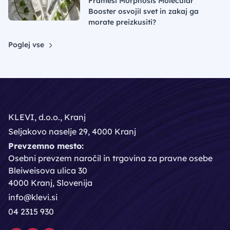
Framesi Morphosis Molecular
Booster osvojil svet in zakaj ga
morate preizkusiti?
Poglej vse
KLEVI, d.o.o., Kranj
Seljakovo naselje 29, 4000 Kranj
Prevzemno mesto:
Osebni prevzem naročil in trgovina za pravne osebe
Bleiweisova ulica 30
4000 Kranj, Slovenija
info@klevi.si
04 2315 930