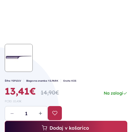
Šifra: YSP101V
Blagovna znamka: Y.S.PARK
Enota: KOS
13,41€
14,90€
Na zalogi
PC30: 10,43€
Dodaj v košarico