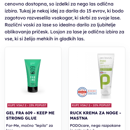
cenovno dostopna, so izdelki za nego las odlična
izbira. Tukaj je nekaj idej za darila do 15 evrov, ki bodo
zagotovo razveselila vsakogar, ki skrbi za svoje lase.
Različni voski za lase so idealno darilo za ljubitelje
oblikovanja pričesk. Losjon za lase je odlična izbira za
vse, ki si želijo mehkih in gladkih las.
KUPI VSAJ 2 - 15% POPUST
KUPI VSAJ 2 - 10% POPUST
GEL FRA 609 - KEEP ME
RUCK KREMA ZA NOGE -
STRONG GLUE
MASTNA
For-Me, močno "lepilo" za
PODOcare, nega razpokane