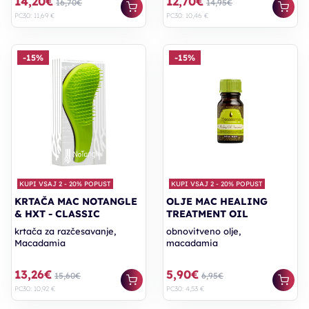
14,20€
12,70€
16,70€
14,95€
PC30: 11,69 €
PC30: 10,46 €
-15%
-15%
KUPI VSAJ 2 - 20% POPUST
KUPI VSAJ 2 - 20% POPUST
KRTAČA MAC NOTANGLE
OLJE MAC HEALING
& HXT - CLASSIC
TREATMENT OIL
krtača za razčesavanje,
obnovitveno olje,
Macadamia
macadamia
13,26€
5,90€
15,60€
6,95€
PC30: 10,92 €
PC30: 4,53 €