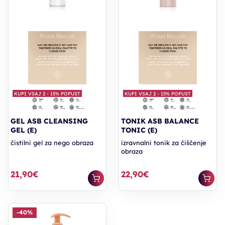
KUPI VSAJ 2 - 15% POPUST
KUPI VSAJ 2 - 15% POPUST
GEL ASB CLEANSING
TONIK ASB BALANCE
GEL (E)
TONIC (E)
čistilni gel za nego obraza
izravnalni tonik za čiščenje
obraza
21,90€
22,90€
-40%