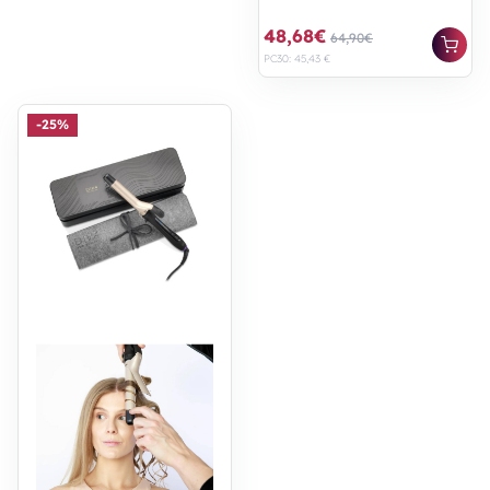
48,68€
64,90€
PC30: 45,43 €
-25%