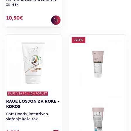
za lesk
10,50€
-20%
KUPI VSAJ 2 - 10% POPUST
RAUE LOSJON ZA ROKE -
KOKOS
Soft Hands, intenzivno
vlaženje kože rok