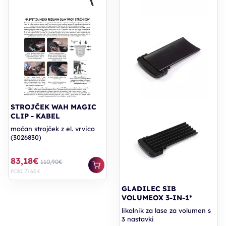
STROJČEK WAH MAGIC
CLIP - KABEL
močan strojček z el. vrvico
(3026830)
83,18€
110,90€
PC30: 77,63 €
GLADILEC SIB
VOLUMEOX 3-IN-1*
likalnik za lase za volumen s
3 nastavki