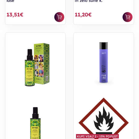
lase
in zelo suhe k.
13,51€
11,20€
KUPI VSAJ 2 - 15% POPUST