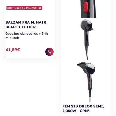
KUPI VSAJ 2 - 15% POPUST
BALZAM FRA M. HAIR
BEAUTY ELIXIR
čudežna obnova las v 5-ih
minutah
41,89€
FEN SIB DREOX SEMI,
2.000W - ČRN*