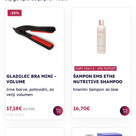
-25%
KUPI VSAJ 2 - 10% POPUST
GLADILEC BRA MINI -
ŠAMPON EMS ETHE
VOLUME
NUTRITIVE SHAMPOO
črne barve, potovalni, za
hranilni šampon za lase
večji volumen
17,18€
16,70€
22,90€
PC30: 16,03 €