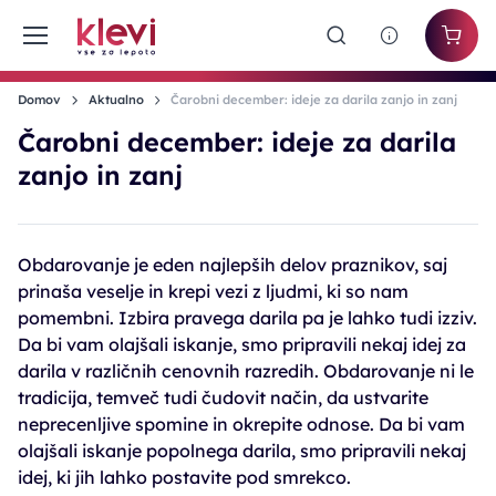
Domov
Aktualno
Čarobni december: ideje za darila zanjo in zanj
Čarobni december: ideje za darila
zanjo in zanj
Obdarovanje je eden najlepših delov praznikov, saj
prinaša veselje in krepi vezi z ljudmi, ki so nam
pomembni. Izbira pravega darila pa je lahko tudi izziv.
Da bi vam olajšali iskanje, smo pripravili nekaj idej za
darila v različnih cenovnih razredih. Obdarovanje ni le
tradicija, temveč tudi čudovit način, da ustvarite
neprecenljive spomine in okrepite odnose. Da bi vam
olajšali iskanje popolnega darila, smo pripravili nekaj
idej, ki jih lahko postavite pod smrekco.