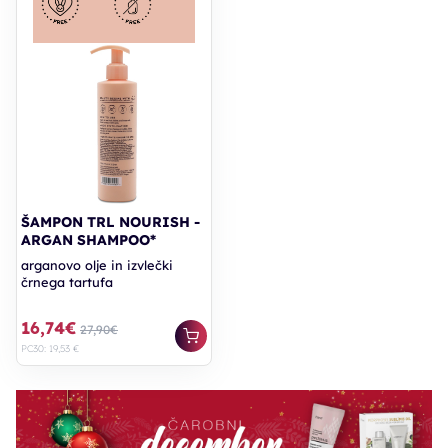
ŠAMPON TRL NOURISH -
ARGAN SHAMPOO*
arganovo olje in izvlečki
črnega tartufa
16,74€
27,90€
PC30: 19,53 €