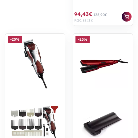
94,43€
125,90€
PC30: 88,13 €
-25%
-25%