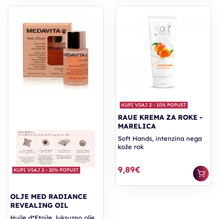
KUPI VSAJ 2 - 10% POPUST
RAUE KREMA ZA ROKE -
MARELICA
Soft Hands, intenzina nega
kože rok
9,89€
KUPI VSAJ 2 - 20% POPUST
OLJE MED RADIANCE
REVEALING OIL
Huile d*Etoile, luksuzno olje