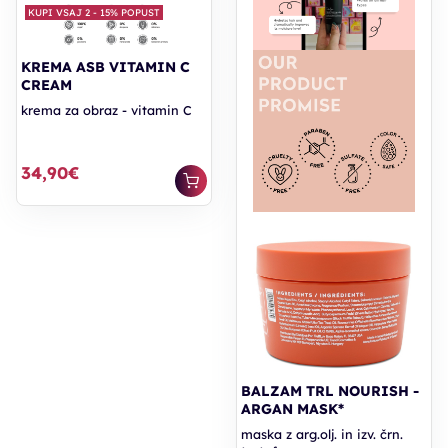
KUPI VSAJ 2 - 15% POPUST
KREMA ASB VITAMIN C
CREAM
krema za obraz - vitamin C
34,90€
BALZAM TRL NOURISH -
ARGAN MASK*
maska z arg.olj. in izv. črn.