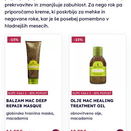
prekrvavitev in zmanjšuje zabuhlost. Za nego rok pa
priporočamo kreme, ki poskrbijo za mehke in
negovane roke, kar je še posebej pomembno v
hladnejših mesecih.
-15%
-15%
KUPI VSAJ 2 - 20% POPUST
KUPI VSAJ 2 - 20% POPUST
BALZAM MAC DEEP
OLJE MAC HEALING
REPAIR MASQUE
TREATMENT OIL
globinska hranilna maska,
obnovitveno olje,
macadamia
macadamia