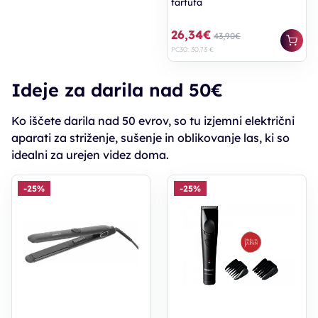
tartufa
26,34€
43,90€
PC30: 30,73 €
Ideje za darila nad 50€
Ko iščete darila nad 50 evrov, so tu izjemni električni
aparati za striženje, sušenje in oblikovanje las, ki so
idealni za urejen videz doma.
-25%
-25%