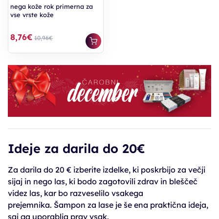
nega kože rok primerna za
vse vrste kože
8,76€
10,96€
Ideje za darila do 20€
Za darila do 20 € izberite izdelke, ki poskrbijo za večji
sijaj in nego las, ki bodo zagotovili zdrav in bleščeč
videz las, kar bo razveselilo vsakega
prejemnika.
Šampon za lase je še ena praktična ideja,
saj ga uporablja prav vsak.