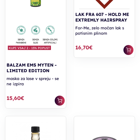
LAK FRA 607 - HOLD ME
EXTREMLY HAIRSPRAY
For-Me, zelo močan lak s
potisnim plinom
16,70€
KUPI VSAJ 2 - 15% POPUST
BALZAM EMS MYTEN -
LIMITED EDITION
maska za lase v spreju - se
ne izpira
15,60€