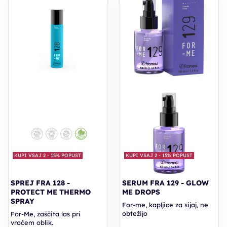
KUPI VSAJ 2 - 15% POPUST
KUPI VSAJ 2 - 15% POPUST
SPREJ FRA 128 -
SERUM FRA 129 - GLOW
PROTECT ME THERMO
ME DROPS
SPRAY
For-me, kapljice za sijaj, ne
obtežijo
For-Me, zaščita las pri
vročem oblik.