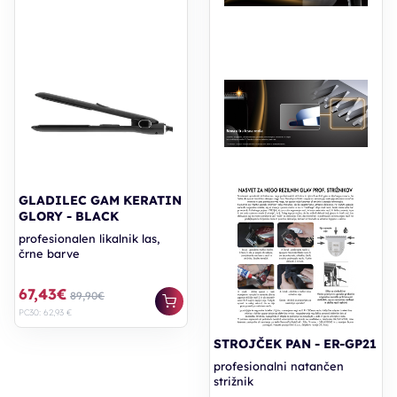
GLADILEC GAM KERATIN
GLORY - BLACK
profesionalen likalnik las,
črne barve
67,43€
89,90€
PC30: 62,93 €
STROJČEK PAN - ER-GP21
profesionalni natančen
strižnik