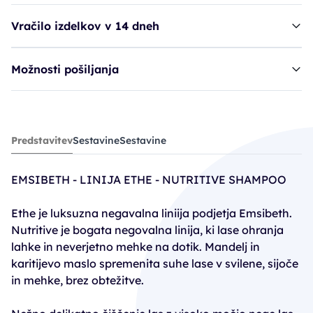
Vračilo izdelkov v 14 dneh
Možnosti pošiljanja
šampon EMS Ethe Nutritive Shampoo
Predstavitev
Sestavine
Sestavine
16,70€
EMSIBETH - LINIJA ETHE - NUTRITIVE SHAMPOO
Ethe je luksuzna negavalna liniija podjetja Emsibeth.
Nutritive je bogata negovalna linija, ki lase ohranja
lahke in neverjetno mehke na dotik. Mandelj in
karitijevo maslo spremenita suhe lase v svilene, sijoče
in mehke, brez obtežitve.