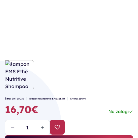
Šifra: EHTE0010
Blagovna znamka: EMSIBETH
Enota: 250ml
16,70€
Na zalogi