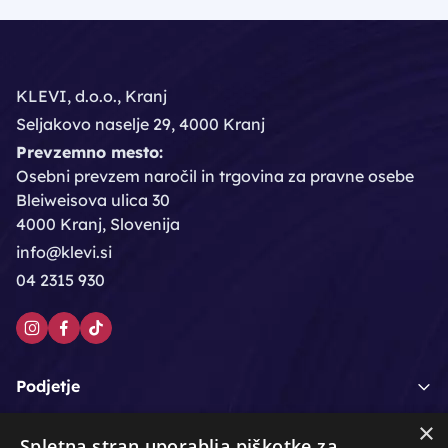
KLEVI, d.o.o., Kranj
Seljakovo naselje 29, 4000 Kranj
Prevzemno mesto:
Osebni prevzem naročil in trgovina za pravne osebe
Bleiweisova ulica 30
4000 Kranj, Slovenija
info@klevi.si
04 2315 930
Podjetje
×
Moj račun
Spletna stran uporablja piškotke za