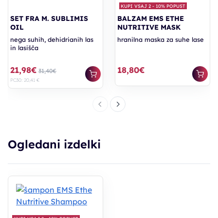
KUPI VSAJ 2 - 10% POPUST
SET FRA M. SUBLIMIS
BALZAM EMS ETHE
OIL
NUTRITIVE MASK
nega suhih, dehidrianih las
hranilna maska za suhe lase
in lasišča
21,98€
18,80€
31,40€
PC30: 20,41 €
Ogledani izdelki