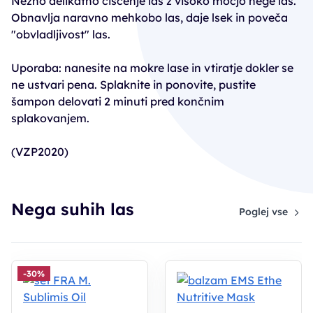
Nežno delikatno čiščenje las z visoko močjo nege las.
Obnavlja naravno mehkobo las, daje lsek in poveča
"obvladljivost" las.
Uporaba: nanesite na mokre lase in vtiratje dokler se
ne ustvari pena. Splaknite in ponovite, pustite
šampon delovati 2 minuti pred končnim
splakovanjem.
(VZP2020)
Nega suhih las
Poglej vse
-30%