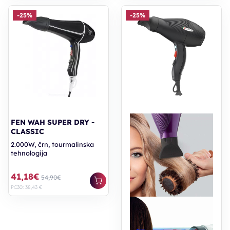
-25%
-25%
FEN WAH SUPER DRY -
CLASSIC
2.000W, črn, tourmalinska
tehnologija
41,18€
54,90€
PC30: 38,43 €