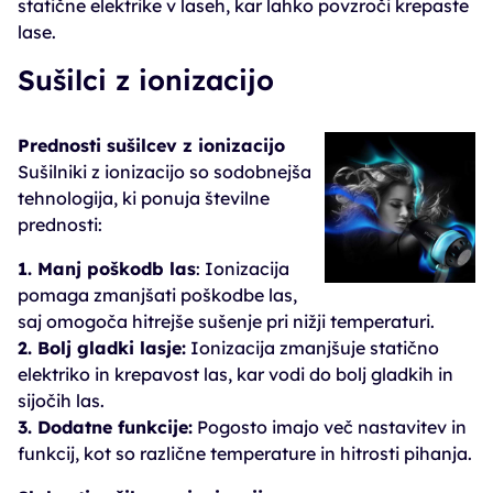
statične elektrike v laseh, kar lahko povzroči krepaste
lase.
Sušilci z ionizacijo
Prednosti sušilcev z ionizacijo
Sušilniki z ionizacijo so sodobnejša
tehnologija, ki ponuja številne
prednosti:
1. Manj poškodb las
: Ionizacija
pomaga zmanjšati poškodbe las,
saj omogoča hitrejše sušenje pri nižji temperaturi.
2. Bolj gladki lasje:
Ionizacija zmanjšuje statično
elektriko in krepavost las, kar vodi do bolj gladkih in
sijočih las.
3. Dodatne funkcije:
Pogosto imajo več nastavitev in
funkcij, kot so različne temperature in hitrosti pihanja.