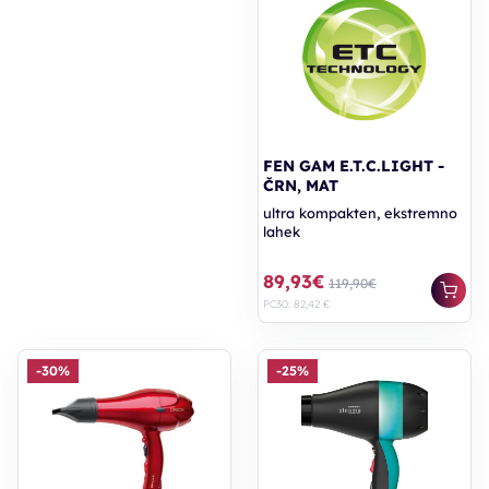
FEN GAM E.T.C.LIGHT -
ČRN, MAT
ultra kompakten, ekstremno
lahek
89,93€
119,90€
PC30: 82,42 €
-30%
-25%