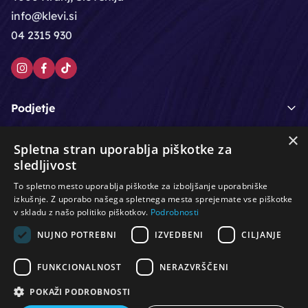
info@klevi.si
04 2315 930
Podjetje
×
Moj račun
Spletna stran uporablja piškotke za
sledljivost
Podpora strankam
To spletno mesto uporablja piškotke za izboljšanje uporabniške
izkušnje. Z uporabo našega spletnega mesta sprejemate vse piškotke
v skladu z našo politiko piškotkov.
Podrobnosti
NUJNO POTREBNI
IZVEDBENI
CILJANJE
/
/
/
Lasje & nega las
Roke & nohti
Orodje - kozmetično
/
/
/
Noge & pedikura
Obraz & telo
Depilacijski izdelki
FUNKCIONALNOST
NERAZVRŠČENI
/
/
Oprema za salone
Čistoča & zaščita
Ostalo
POKAŽI PODROBNOSTI