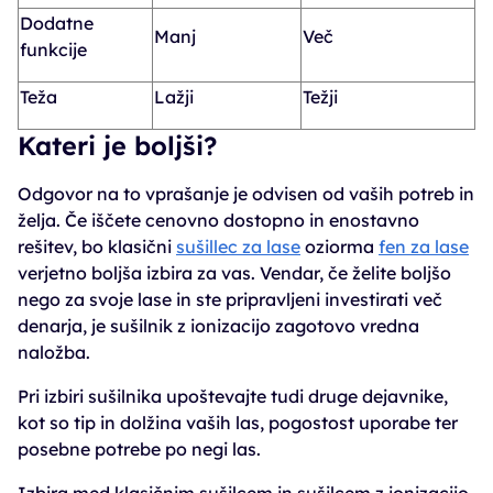
Dodatne
Manj
Več
funkcije
Teža
Lažji
Težji
Kateri je boljši?
Odgovor na to vprašanje je odvisen od vaših potreb in
želja. Če iščete cenovno dostopno in enostavno
rešitev, bo klasični
sušillec za lase
oziorma
fen za lase
verjetno boljša izbira za vas. Vendar, če želite boljšo
nego za svoje lase in ste pripravljeni investirati več
denarja, je sušilnik z ionizacijo zagotovo vredna
naložba.
Pri izbiri sušilnika upoštevajte tudi druge dejavnike,
kot so tip in dolžina vaših las, pogostost uporabe ter
posebne potrebe po negi las.