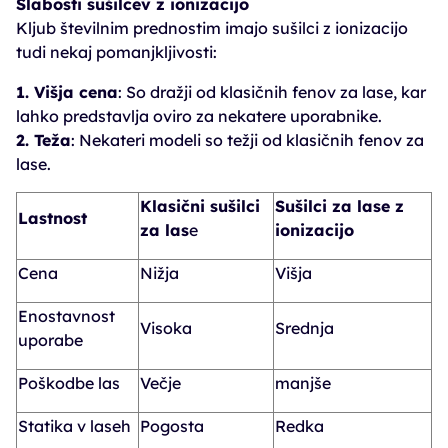
Slabosti sušilcev z ionizacijo
Kljub številnim prednostim imajo sušilci z ionizacijo
tudi nekaj pomanjkljivosti:
1. Višja cena
: So dražji od klasičnih fenov za lase, kar
lahko predstavlja oviro za nekatere uporabnike.
2. Teža
: Nekateri modeli so težji od klasičnih fenov za
lase.
Klasični sušilci
Sušilci za lase z
Lastnost
za las
e
ionizacijo
Cena
Nižja
Višja
Enostavnost
Visoka
Srednja
uporabe
Poškodbe las
Večje
manjše
Statika v laseh
Pogosta
Redka