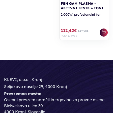
FEN GAM PLASMA -
AKTIVNI KISIK + IONI
2.000W, profesionalni fen
112,42€
149,90€
PC30: 104,93 €
KLEVI, d.o.o., Kranj
Seljakovo naselje 29, 4000 Kranj
Prevzemno mesto:
Osebni prevzem naročil in trgovina za pravne osebe
Bleiweisova ulica 30
4000 Kranj, Slovenija