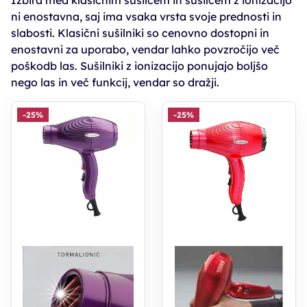
Izbira med klasičnim sušilcem in sušilcem z ionizacijo
ni enostavna, saj ima vsaka vrsta svoje prednosti in
slabosti. Klasični sušilniki so cenovno dostopni in
enostavni za uporabo, vendar lahko povzročijo več
poškodb las. Sušilniki z ionizacijo ponujajo boljšo
nego las in več funkcij, vendar so dražji.
-25%
-25%