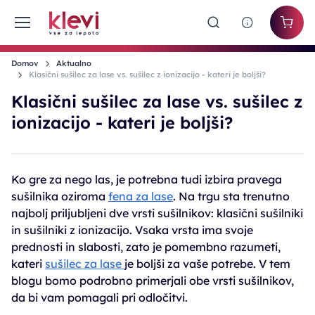
Domov
Aktualno
Klasični sušilec za lase vs. sušilec z ionizacijo - kateri je boljši?
Klasični sušilec za lase vs. sušilec z
ionizacijo - kateri je boljši?
Ko gre za nego las, je potrebna tudi izbira pravega
sušilnika oziroma
fena za lase
. Na trgu sta trenutno
najbolj priljubljeni dve vrsti sušilnikov: klasični sušilniki
in sušilniki z ionizacijo. Vsaka vrsta ima svoje
prednosti in slabosti, zato je pomembno razumeti,
kateri
sušilec za lase
je boljši za vaše potrebe. V tem
blogu bomo podrobno primerjali obe vrsti sušilnikov,
da bi vam pomagali pri odločitvi.