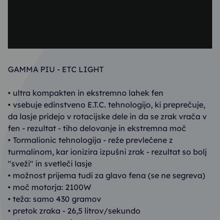
GAMMA PIU - ETC LIGHT
• ultra kompakten in ekstremno lahek fen
• vsebuje edinstveno E.T.C. tehnologijo, ki preprečuje,
da lasje pridejo v rotacijske dele in da se zrak vrača v
fen - rezultat - tiho delovanje in ekstremna moč
• Tormalionic tehnologija - reže prevlečene z
turmalinom, kar ionizira izpušni zrak - rezultat so bolj
"sveži" in svetleči lasje
• možnost prijema tudi za glavo fena (se ne segreva)
• moč motorja: 2100W
• teža: samo 430 gramov
• pretok zraka - 26,5 litrov/sekundo