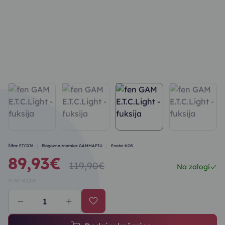
Šifra: ETC076
Blagovna znamka: GAMMAPIU
Enota: KOS
89,93€
119,90€
Na zalogi
PC30: 82,42€