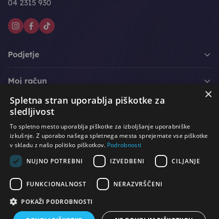
04 2315 930
Podjetje
Moj račun
×
Spletna stran uporablja piškotke za
Podpora strankam
sledljivost
To spletno mesto uporablja piškotke za izboljšanje uporabniške
izkušnje. Z uporabo našega spletnega mesta sprejemate vse piškotke
v skladu z našo politiko piškotkov.
Podrobnosti
/
/
/
Lasje & nega las
Roke & nohti
Orodje - kozmetično
/
/
/
Noge & pedikura
Obraz & telo
Depilacijski izdelki
NUJNO POTREBNI
IZVEDBENI
CILJANJE
/
/
Oprema za salone
Čistoča & zaščita
Ostalo
FUNKCIONALNOST
NERAZVRŠČENI
POKAŽI PODROBNOSTI
© Vse pravice pridržane. Produkcija:
PNV d.o.o.