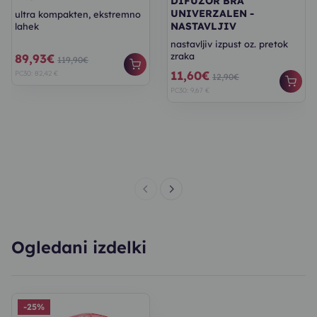
DIFUZOR BRA
UNIVERZALEN -
ultra kompakten, ekstremno
NASTAVLJIV
lahek
nastavljiv izpust oz. pretok
zraka
89,93€
119,90€
11,60€
PC30: 82,42 €
12,90€
PC30: 9,67 €
Ogledani izdelki
-25%