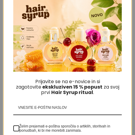
električne vrvice in fena samega. Tam ne smete
upogibati!
(BFCM)(B.T.)
Sorodni izdelki
-20%
Prijavite se na e-novice in si
zagotovite
ekskluziven 15 % popust
za svoj
prvi
H
air Syrup ritual
.
Želim prejemati e-poštna sporočila o artiklih, storitvah in
ponudbah, ki bi me morebiti zanimala.