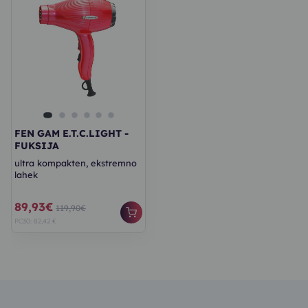
FEN GAM E.T.C.LIGHT -
FUKSIJA
ultra kompakten, ekstremno
lahek
89,93€
119,90€
PC30: 82,42 €