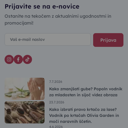
Prijavite se na e-novice
Ostanite na tekočem z aktualnimi ugodnostmi in
promocijami!
Prijava
7.7.2026
Kako zmanjšati gube? Popoln vodnik
za mladosten in sijoč videz obraza
23.7.2026
Kako izbrati pravo krtačo za lase?
Vodnik po krtačah Olivia Garden in
moči naravnih ščetin.
4.6.2026