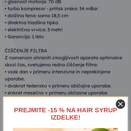
• glasnost motorja: 70 dB
• turbo kompresor - pritisk zraka: 34 mBar
• dolžina fena: samo 18,5 cm
• direktna hladilna tipka
• električna vrvica: 3 metri
• Garancija: 1 leto
ČIŠČENJE FILTRA
Z namenom ohraniti zmogljivosti aparata optimalne
skozi čas, svetujemo redno čiščenje filtra:
• vsak dan v primeru intenzivne in neprekinjene
uporabe.
• dvakrat tedensko v primeru običajne uporabe.
• enkrat mesečno v primeru občasne uporabe.
Kaj ni všteto v garancijo pri nobenem fenu?
PREJMITE -15 % NA HAIR SYRUP
Zlomljena električna vrvica, zato vedno nežno
IZDELKE!
upogibajte električno vrvico, kadar želite shraniti fen.
Najbolj občutljiva točka je tam, kjer je stičišče