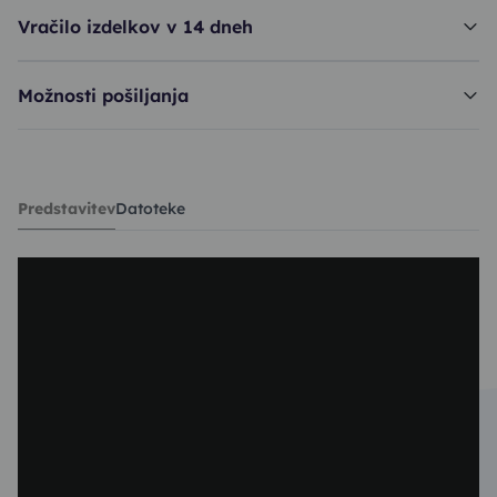
Vračilo izdelkov v 14 dneh
Možnosti pošiljanja
fen GAM E.T.C.Light - fuksija
Predstavitev
Datoteke
89,93€
119,90€
PC30: 82,42€