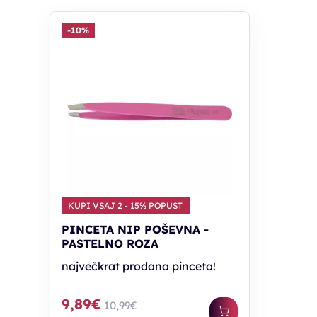
-10%
KUPI VSAJ 2 - 15% POPUST
PINCETA NIP POŠEVNA -
PASTELNO ROZA
največkrat prodana pinceta!
9,89€
10,99€