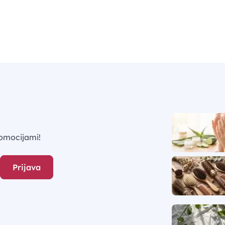
omocijami!
Prijava