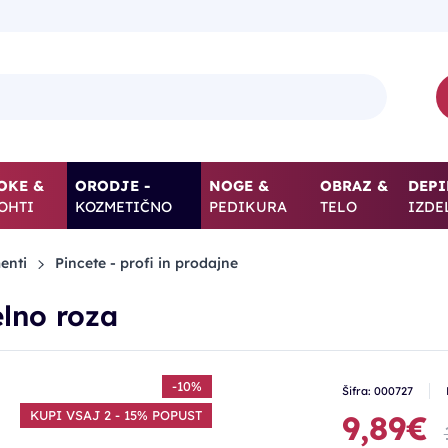
OKE &
ORODJE -
NOGE &
OBRAZ &
DEPI
OHTI
KOZMETIČNO
PEDIKURA
TELO
IZDE
enti
Pincete - profi in prodajne
lno roza
-10%
Šifra: 000727
KUPI VSAJ 2 - 15% POPUST
9,89€