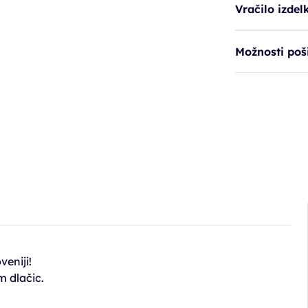
Vračilo izdel
Možnosti poši
eniji!
 dlačic.