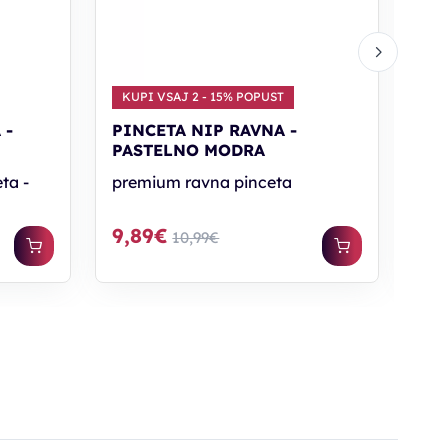
KUPI VSAJ 2 - 15% POPUST
KU
 -
PINCETA NIP RAVNA -
PI
PASTELNO MODRA
NE
ta -
premium ravna pinceta
pre
9,89€
9,
10,99€