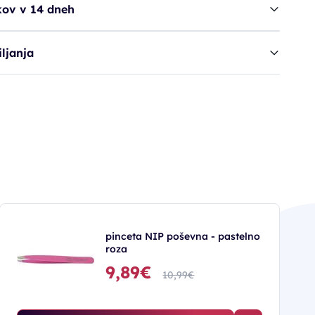
kov v 14 dneh
ljanja
pinceta NIP poševna - pastelno
roza
9,89€
10,99€