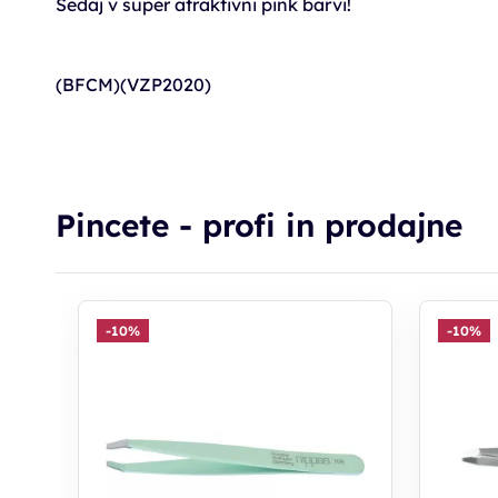
Sedaj v super atraktivni pink barvi!
(BFCM)(VZP2020)
Pincete - profi in prodajne
-10%
-10%