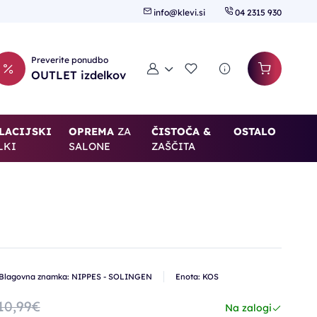
info@klevi.si
04 2315 930
Preverite ponudbo
Moj račun
Seznam želja
OUTLET izdelkov
LACIJSKI
OPREMA
ZA
ČISTOČA &
OSTALO
LKI
SALONE
ZAŠČITA
Blagovna znamka: NIPPES - SOLINGEN
Enota: KOS
10,99€
Na zalogi