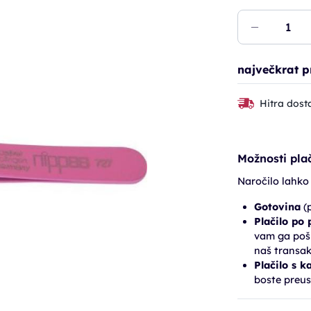
največkrat p
Hitra dost
Možnosti plač
Naročilo lahko
Gotovina
(p
Plačilo po
vam ga pošl
naš transak
Plačilo s k
boste preus