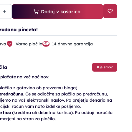
Dodaj v košarico
rodana pinceta!
ava
Varno plačilo
14 dnevna garancija
ila
Kje smo?
 plačate na več načinov:
lačilo z gotovino ob prevzemu blaga)
 predračunu
. Če se odločite za plačilo po predračunu,
jemo na vaš elektronski naslov. Po prejetju denarja na
cijski račun vam nato izdelke pošljemo.
artico
(kreditna ali debetna kartica). Po oddaji naročila
merjeni na stran za plačilo.