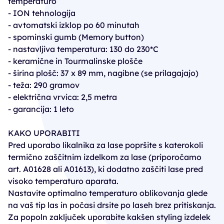
temperaturo
- ION tehnologija
- avtomatski izklop po 60 minutah
- spominski gumb (Memory button)
- nastavljiva temperatura: 130 do 230*C
- keramične in Tourmalinske plošče
- širina plošč: 37 x 89 mm, nagibne (se prilagajajo)
- teža: 290 gramov
- električna vrvica: 2,5 metra
- garancija: 1 leto
KAKO UPORABITI
Pred uporabo likalnika za lase popršite s katerokoli
termično zaščitnim izdelkom za lase (priporočamo
art. A01628 ali A01613), ki dodatno zaščiti lase pred
visoko temperaturo aparata.
Nastavite optimalno temperaturo oblikovanja glede
na vaš tip las in počasi drsite po laseh brez pritiskanja.
Za popoln zaključek uporabite kakšen styling izdelek