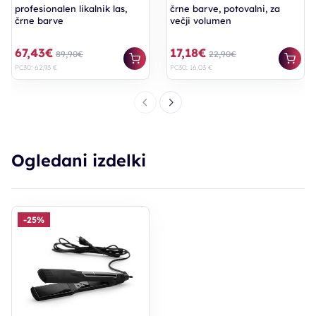
profesionalen likalnik las,
črne barve, potovalni, za
črne barve
večji volumen
67,43€
17,18€
89,90€
22,90€
PC30: 62,93 €
PC30: 16,03 €
Ogledani izdelki
-25%