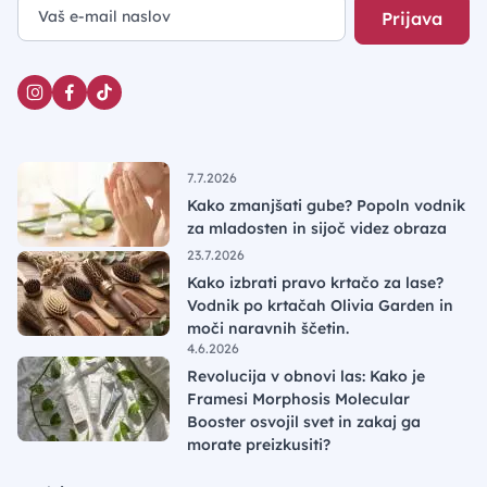
Prijava
7.7.2026
Kako zmanjšati gube? Popoln vodnik
za mladosten in sijoč videz obraza
23.7.2026
Kako izbrati pravo krtačo za lase?
Vodnik po krtačah Olivia Garden in
moči naravnih ščetin.
4.6.2026
Revolucija v obnovi las: Kako je
Framesi Morphosis Molecular
Booster osvojil svet in zakaj ga
morate preizkusiti?