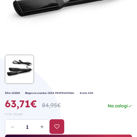
Šifra: 002343
Blagovna znamka: CERA PROFESSIONAL
Enota: KOS
63,71€
84,95€
Na zalogi
PC30: 59,46€