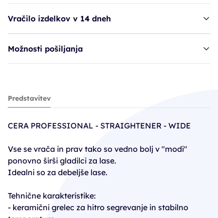
Vračilo izdelkov v 14 dneh
Možnosti pošiljanja
gladilec CRP Cera Straightener - Wide
Predstavitev
63,71€
84,95€
CERA PROFESSIONAL - STRAIGHTENER - WIDE
PC30: 59,46€
Vse se vrača in prav tako so vedno bolj v "modi"
ponovno širši gladilci za lase.
Idealni so za debeljše lase.
Tehnične karakteristike:
- keramični grelec za hitro segrevanje in stabilno