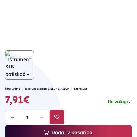
Šifra: 003641
Blagovna znamka: SIBEL = SINELCO
Enota: KOS
7,91€
Na zalogi
Dodaj v košarico