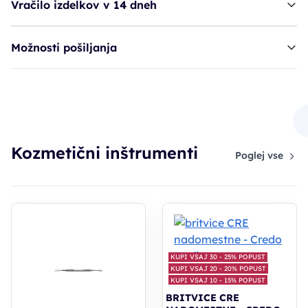
Vračilo izdelkov v 14 dneh
Možnosti pošiljanja
inštrument SIB potiskač + čistilec
7,91€
Kozmetični inštrumenti
Poglej vse
KUPI VSAJ 30 - 25% POPUST
KUPI VSAJ 20 - 20% POPUST
KUPI VSAJ 10 - 15% POPUST
BRITVICE CRE