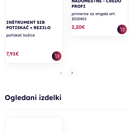
NADOMESTNE - CREDO
PROFI
primerne za strgala art.
2015401
INŠTRUMENT SIB
2,20€
POTISKAČ + REZILO
potiskač kožice
7,91€
Ogledani izdelki