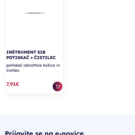
INŠTRUMENT SIB
POTISKAČ + ČISTILEC
potiskač obnothne kožice in
čistilec
7,91€
Prijavite se na e-novice