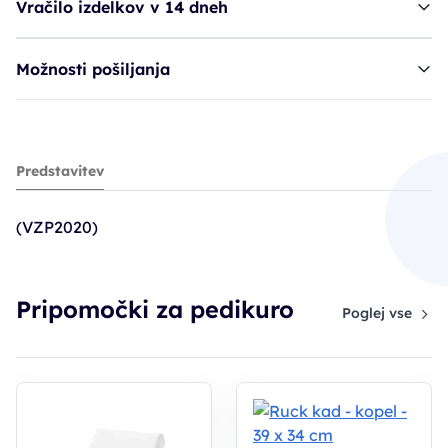
Vračilo izdelkov v 14 dneh
Možnosti pošiljanja
razdelilec prstov SIB silikon - pink
Predstavitev
4,50€
(VZP2020)
Pripomočki za pedikuro
Poglej vse