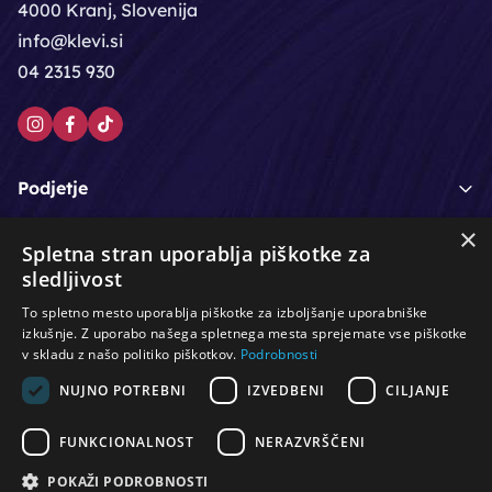
4000 Kranj, Slovenija
info@klevi.si
04 2315 930
Podjetje
×
Moj račun
Spletna stran uporablja piškotke za
sledljivost
Podpora strankam
To spletno mesto uporablja piškotke za izboljšanje uporabniške
izkušnje. Z uporabo našega spletnega mesta sprejemate vse piškotke
v skladu z našo politiko piškotkov.
Podrobnosti
NUJNO POTREBNI
IZVEDBENI
CILJANJE
/
/
/
Lasje & nega las
Roke & nohti
Orodje - kozmetično
/
/
/
Noge & pedikura
Obraz & telo
Depilacijski izdelki
FUNKCIONALNOST
NERAZVRŠČENI
/
/
Oprema za salone
Čistoča & zaščita
Ostalo
POKAŽI PODROBNOSTI