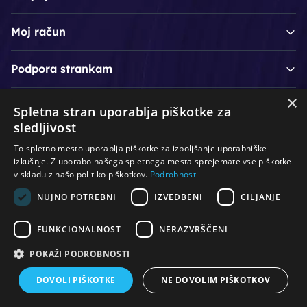
Moj račun
Podpora strankam
×
Spletna stran uporablja piškotke za
/
/
/
Lasje & nega las
Roke & nohti
Orodje - kozmetično
sledljivost
/
/
/
Noge & pedikura
Obraz & telo
Depilacijski izdelki
To spletno mesto uporablja piškotke za izboljšanje uporabniške
/
/
Oprema za salone
Čistoča & zaščita
Ostalo
izkušnje. Z uporabo našega spletnega mesta sprejemate vse piškotke
v skladu z našo politiko piškotkov.
Podrobnosti
NUJNO POTREBNI
IZVEDBENI
CILJANJE
© Vse pravice pridržane. Produkcija:
PNV d.o.o.
FUNKCIONALNOST
NERAZVRŠČENI
POKAŽI PODROBNOSTI
DOVOLI PIŠKOTKE
NE DOVOLIM PIŠKOTKOV