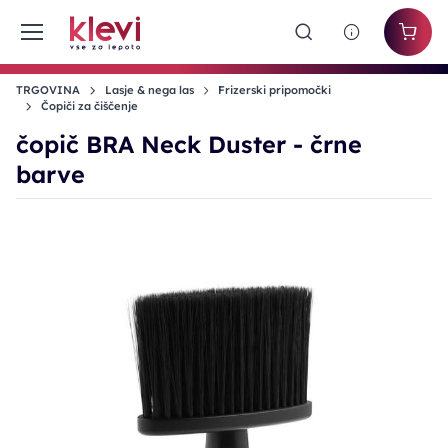
TRGOVINA
Lasje & nega las
Frizerski pripomočki
Čopiči za čiščenje
čopič BRA Neck Duster - črne
barve