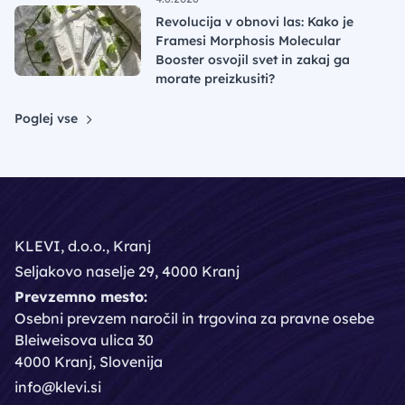
Revolucija v obnovi las: Kako je
Framesi Morphosis Molecular
Booster osvojil svet in zakaj ga
morate preizkusiti?
Poglej vse
KLEVI, d.o.o., Kranj
Seljakovo naselje 29, 4000 Kranj
Prevzemno mesto:
Osebni prevzem naročil in trgovina za pravne osebe
Bleiweisova ulica 30
4000 Kranj, Slovenija
info@klevi.si