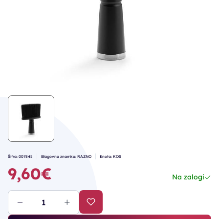
Šifra: 007845
Blagovna znamka: RAZNO
Enota: KOS
9,60€
Na zalogi