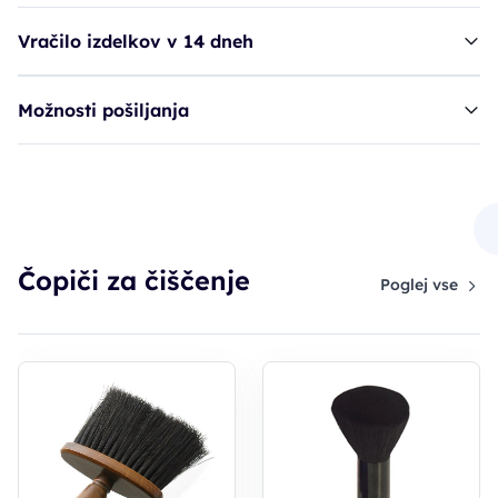
Vračilo izdelkov v 14 dneh
Možnosti pošiljanja
čopič BRA Neck Duster - črne barve
9,60€
Čopiči za čiščenje
Poglej vse