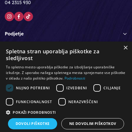
04 2315 930
Podjetje
×
Moj račun
Spletna stran uporablja piškotke za
sledljivost
Podpora strankam
To spletno mesto uporablja piškotke za izboljšanje uporabniške
izkušnje. Z uporabo našega spletnega mesta sprejemate vse piškotke
v skladu z našo politiko piškotkov.
Podrobnosti
NUJNO POTREBNI
IZVEDBENI
CILJANJE
/
/
/
Lasje & nega las
Roke & nohti
Orodje - kozmetično
/
/
/
Noge & pedikura
Obraz & telo
Depilacijski izdelki
FUNKCIONALNOST
NERAZVRŠČENI
/
/
Oprema za salone
Čistoča & zaščita
Ostalo
POKAŽI PODROBNOSTI
DOVOLI PIŠKOTKE
NE DOVOLIM PIŠKOTKOV
© Vse pravice pridržane. Produkcija:
PNV d.o.o.