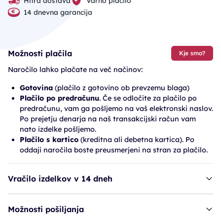
Hitra dostava
Varno plačilo
14 dnevna garancija
Možnosti plačila
Kje smo?
Naročilo lahko plačate na več načinov:
Gotovina
(plačilo z gotovino ob prevzemu blaga)
Plačilo po predračunu
. Če se odločite za plačilo po
predračunu, vam ga pošljemo na vaš elektronski naslov.
Po prejetju denarja na naš transakcijski račun vam
nato izdelke pošljemo.
Plačilo s kartico
(kreditna ali debetna kartica). Po
oddaji naročila boste preusmerjeni na stran za plačilo.
Vračilo izdelkov v 14 dneh
Možnosti pošiljanja