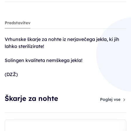
škarje NIP nohtne - 9 cm
Predstavitev
17,90€
Vrhunske škarje za nohte iz nerjavečega jekla, ki jih
lahko sterilizirate!
Solingen kvaliteta nemškega jekla!
(DZŽ)
Škarje za nohte
Poglej vse