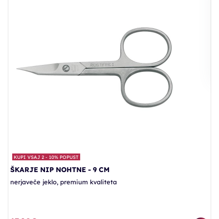
R
r
1
KUPI VSAJ 2 - 10% POPUST
ŠKARJE NIP NOHTNE - 9 CM
nerjaveče jeklo, premium kvaliteta