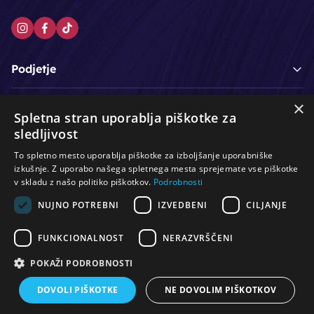
Podjetje
×
Moj račun
Spletna stran uporablja piškotke za
sledljivost
Podpora strankam
To spletno mesto uporablja piškotke za izboljšanje uporabniške
izkušnje. Z uporabo našega spletnega mesta sprejemate vse piškotke
v skladu z našo politiko piškotkov.
Podrobnosti
/
/
/
Lasje & nega las
Roke & nohti
Orodje - kozmetično
NUJNO POTREBNI
IZVEDBENI
CILJANJE
/
/
/
Noge & pedikura
Obraz & telo
Depilacijski izdelki
/
/
Oprema za salone
Čistoča & zaščita
Ostalo
FUNKCIONALNOST
NERAZVRŠČENI
POKAŽI PODROBNOSTI
DOVOLI PIŠKOTKE
NE DOVOLIM PIŠKOTKOV
© Vse pravice pridržane. Produkcija:
PNV d.o.o.