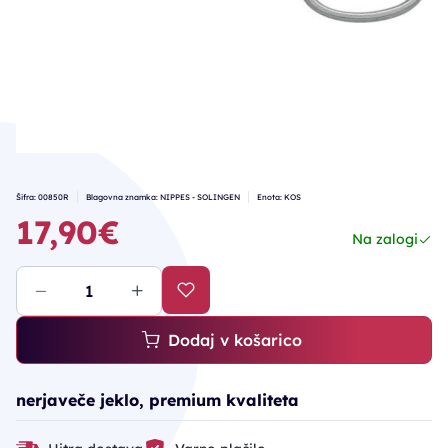
Šifra: 00850R
Blagovna znamka: NIPPES - SOLINGEN
Enota: KOS
17,90€
Na zalogi
Dodaj v košarico
nerjaveče jeklo, premium kvaliteta