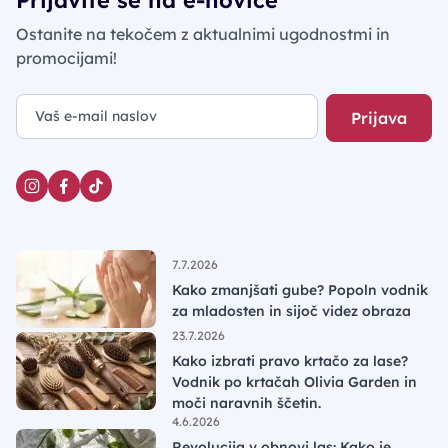
Ostanite na tekočem z aktualnimi ugodnostmi in
promocijami!
Prijava
7.7.2026
Kako zmanjšati gube? Popoln vodnik
za mladosten in sijoč videz obraza
23.7.2026
Kako izbrati pravo krtačo za lase?
Vodnik po krtačah Olivia Garden in
moči naravnih ščetin.
4.6.2026
Revolucija v obnovi las: Kako je