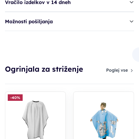
Vračilo izdelkov v 14 dneh
Možnosti pošiljanja
ogrinjalo BRA otroško - rumeno
14,60€
Ogrinjala za striženje
Poglej vse
-40%