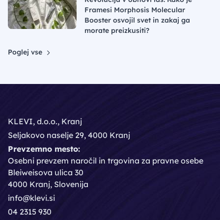
Framesi Morphosis Molecular
Booster osvojil svet in zakaj ga
morate preizkusiti?
Poglej vse
KLEVI, d.o.o., Kranj
Seljakovo naselje 29, 4000 Kranj
Prevzemno mesto:
Osebni prevzem naročil in trgovina za pravne osebe
Bleiweisova ulica 30
4000 Kranj, Slovenija
info@klevi.si
04 2315 930