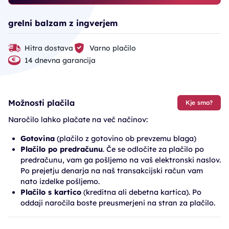
grelni balzam z ingverjem
Hitra dostava
Varno plačilo
14 dnevna garancija
Možnosti plačila
Kje smo?
Naročilo lahko plačate na več načinov:
Gotovina
(plačilo z gotovino ob prevzemu blaga)
Plačilo po predračunu
. Če se odločite za plačilo po
predračunu, vam ga pošljemo na vaš elektronski naslov.
Po prejetju denarja na naš transakcijski račun vam
nato izdelke pošljemo.
Plačilo s kartico
(kreditna ali debetna kartica). Po
oddaji naročila boste preusmerjeni na stran za plačilo.