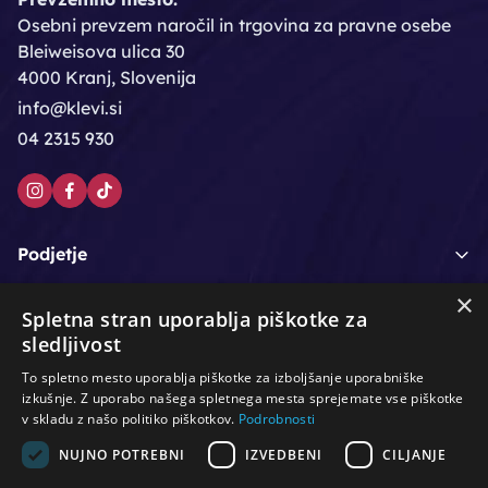
Osebni prevzem naročil in trgovina za pravne osebe
Bleiweisova ulica 30
4000 Kranj, Slovenija
info@klevi.si
04 2315 930
Podjetje
×
Moj račun
Spletna stran uporablja piškotke za
sledljivost
Podpora strankam
To spletno mesto uporablja piškotke za izboljšanje uporabniške
izkušnje. Z uporabo našega spletnega mesta sprejemate vse piškotke
v skladu z našo politiko piškotkov.
Podrobnosti
NUJNO POTREBNI
IZVEDBENI
CILJANJE
/
/
/
Lasje & nega las
Roke & nohti
Orodje - kozmetično
/
/
/
Noge & pedikura
Obraz & telo
Depilacijski izdelki