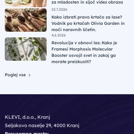
za mladosten in sijoč videz obraza
23.7.2026
Kako izbrati pravo krtačo za lase?
Vodnik po krtačah Olivia Garden in
moči naravnih ščetin.
4.6.2026
Revolucija v obnovi las: Kako je
Framesi Morphosis Molecular
Booster osvojil svet in zakaj ga
morate preizkusiti?
Poglej vse
KLEVI, d.o.o., Kranj
Seljakovo naselje 29, 4000 Kranj
Prevzemno mesto: