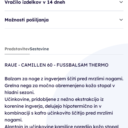
Vračilo izdelkov v 14 dneh
Možnosti pošiljanja
Raue balzam za noge - THERMO
Predstavitev
Sestavine
25,95€
RAUE - CAMILLEN 60 - FUSSBALSAM THERMO
Balzam za noge z ingverjem ščiti pred mrzlimi nogami.
Grelna nega za močno obremenjeno kožo stopal v
hladni sezoni.
Učinkovine, pridobljene z nežno ekstrakcijo iz
korenine ingverja, delujejo hipotermično in v
kombinaciji s kafro učinkovito ščitijo pred mrzlimi
nogami.
Alantoin in učinkovine kamilice naredijo kožo stopal