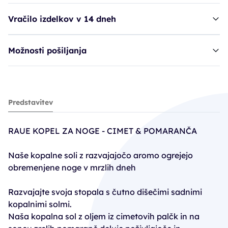
Vračilo izdelkov v 14 dneh
Možnosti pošiljanja
Raue kopel za noge - Zimt & Orange
Predstavitev
49,90€
RAUE KOPEL ZA NOGE - CIMET & POMARANČA
Naše kopalne soli z razvajajočo aromo ogrejejo
obremenjene noge v mrzlih dneh
Razvajajte svoja stopala s čutno dišečimi sadnimi
kopalnimi solmi.
Naša kopalna sol z oljem iz cimetovih palčk in na