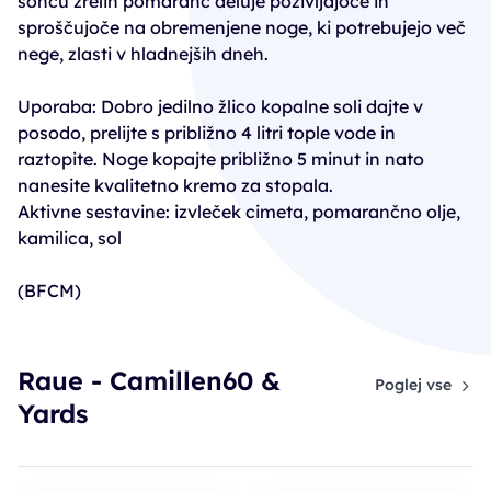
soncu zrelih pomaranč deluje poživljajoče in
sproščujoče na obremenjene noge, ki potrebujejo več
nege, zlasti v hladnejših dneh.
Uporaba: Dobro jedilno žlico kopalne soli dajte v
posodo, prelijte s približno 4 litri tople vode in
raztopite. Noge kopajte približno 5 minut in nato
nanesite kvalitetno kremo za stopala.
Aktivne sestavine: izvleček cimeta, pomarančno olje,
kamilica, sol
(BFCM)
Raue - Camillen60 &
Poglej vse
Yards