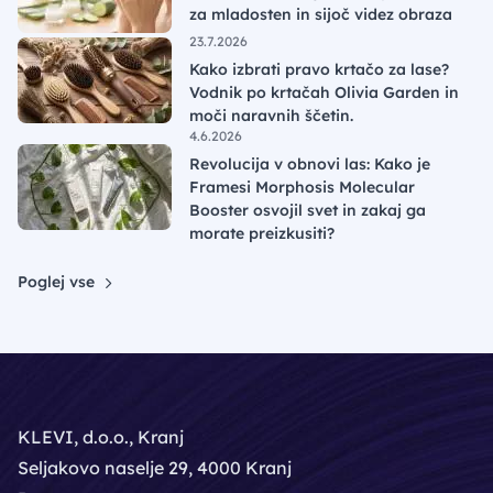
za mladosten in sijoč videz obraza
23.7.2026
Kako izbrati pravo krtačo za lase?
Vodnik po krtačah Olivia Garden in
moči naravnih ščetin.
4.6.2026
Revolucija v obnovi las: Kako je
Framesi Morphosis Molecular
Booster osvojil svet in zakaj ga
morate preizkusiti?
Poglej vse
KLEVI, d.o.o., Kranj
Seljakovo naselje 29, 4000 Kranj