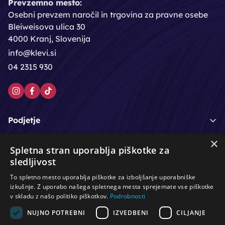
Prevzemno mesto:
Osebni prevzem naročil in trgovina za pravne osebe
Bleiweisova ulica 30
4000 Kranj, Slovenija
info@klevi.si
04 2315 930
Podjetje
×
Moj račun
Spletna stran uporablja piškotke za
sledljivost
Podpora strankam
To spletno mesto uporablja piškotke za izboljšanje uporabniške
izkušnje. Z uporabo našega spletnega mesta sprejemate vse piškotke
v skladu z našo politiko piškotkov.
Podrobnosti
NUJNO POTREBNI
IZVEDBENI
CILJANJE
/
/
/
Lasje & nega las
Roke & nohti
Orodje - kozmetično