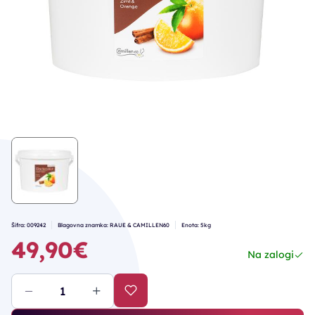
Šifra: 009242
Blagovna znamka: RAUE & CAMILLEN60
Enota: 5kg
49,90€
Na zalogi