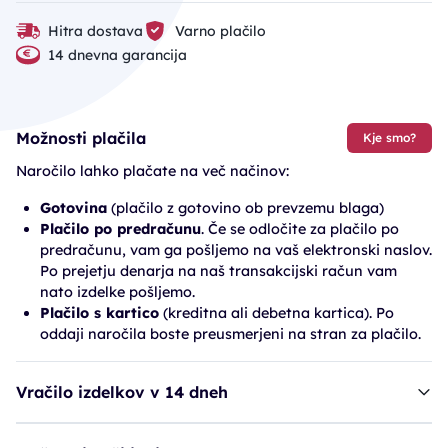
Hitra dostava
Varno plačilo
14 dnevna garancija
Možnosti plačila
Kje smo?
Naročilo lahko plačate na več načinov:
Gotovina
(plačilo z gotovino ob prevzemu blaga)
Plačilo po predračunu
. Če se odločite za plačilo po
predračunu, vam ga pošljemo na vaš elektronski naslov.
Po prejetju denarja na naš transakcijski račun vam
nato izdelke pošljemo.
Plačilo s kartico
(kreditna ali debetna kartica). Po
oddaji naročila boste preusmerjeni na stran za plačilo.
Vračilo izdelkov v 14 dneh