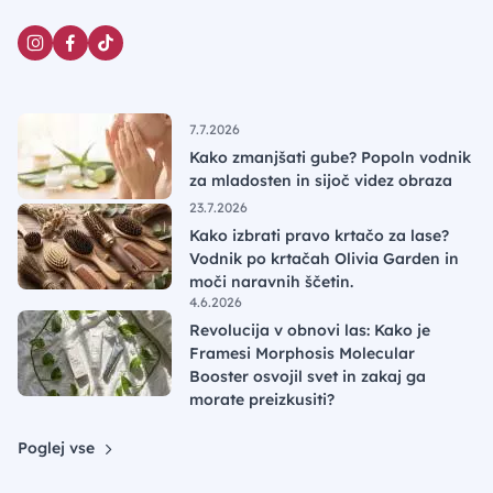
7.7.2026
Kako zmanjšati gube? Popoln vodnik
za mladosten in sijoč videz obraza
23.7.2026
Kako izbrati pravo krtačo za lase?
Vodnik po krtačah Olivia Garden in
moči naravnih ščetin.
4.6.2026
Revolucija v obnovi las: Kako je
Framesi Morphosis Molecular
Booster osvojil svet in zakaj ga
morate preizkusiti?
Poglej vse