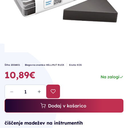
Šifra: 2006801
Blagovna znamka: HELLMUT RUCK
Enota: KOS
10,89€
Na zalogi
Dodaj v košarico
čiščenje madežev na inštrumentih