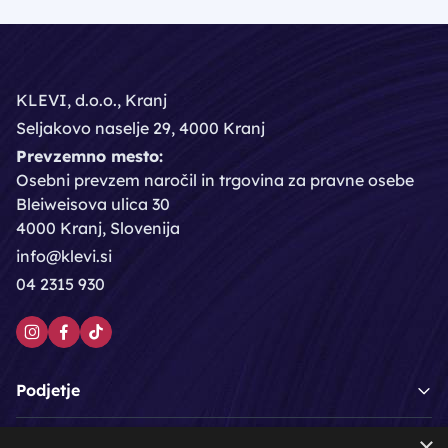
KLEVI, d.o.o., Kranj
Seljakovo naselje 29, 4000 Kranj
Prevzemno mesto:
Osebni prevzem naročil in trgovina za pravne osebe
Bleiweisova ulica 30
4000 Kranj, Slovenija
info@klevi.si
04 2315 930
Podjetje
×
Moj račun