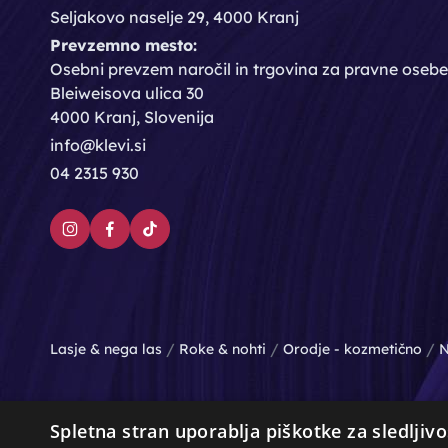
Seljakovo naselje 29, 4000 Kranj
Prevzemno mesto:
Osebni prevzem naročil in trgovina za pravne osebe
Bleiweisova ulica 30
4000 Kranj, Slovenija
info@klevi.si
04 2315 930
/
/
/
Lasje & nega las
Roke & nohti
Orodje - kozmetično
N
Spletna stran uporablja piškotke za sledljivo