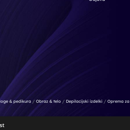
/
/
/
oge & pedikura
Obraz & telo
Depilacijski izdelki
Oprema za 
st