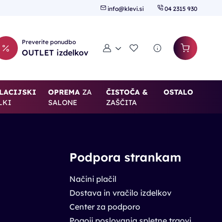
info@klevi.si
04 2315 930
Preverite ponudbo
Moj račun
Seznam želja
OUTLET izdelkov
LACIJSKI
OPREMA
ZA
ČISTOČA &
OSTALO
LKI
SALONE
ZAŠČITA
Podpora strankam
Načini plačil
Dostava in vračilo izdelkov
Center za podporo
Pogoji poslovanja spletne trgovine