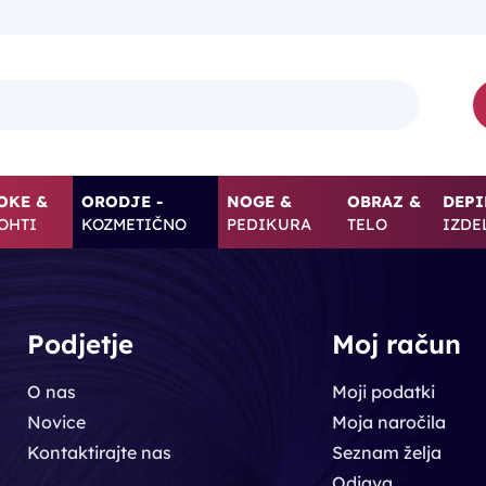
OKE &
ORODJE -
NOGE &
OBRAZ &
DEPI
OHTI
KOZMETIČNO
PEDIKURA
TELO
IZDE
Podjetje
Moj račun
O nas
Moji podatki
Novice
Moja naročila
Kontaktirajte nas
Seznam želja
Odjava