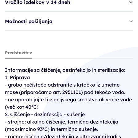
Vračilo izdelkov v 14 dneh
Možnosti pošiljanja
Ruck klešče - kožne - 10 cm
Predstavitev
56,90€
Informacije za čiščenje, dezinfekcijo in sterilizacijo:
1. Priprava
- grobo nečistočo odstranite s krtačko iz umetne
mase (priporočamo art. 2951101) pod tekočo vodo.
- ne uporabljajte fiksacijskega sredstva ali vroče vode
(več kot 40*C)
2. Čiščenje - dezinfekcija - sušenje
- strojno: alkalno čiščenje, termična dezinfekcija
(maksimalno 93*C) in termično sušenje.
- ročno: čiščenje/dezinfekcija v ultrazvočni kadi s