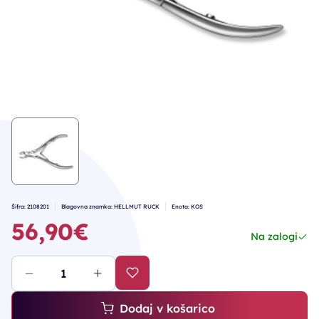
Šifra: 2108201
Blagovna znamka: HELLMUT RUCK
Enota: KOS
56,90€
Na zalogi
Dodaj v košarico