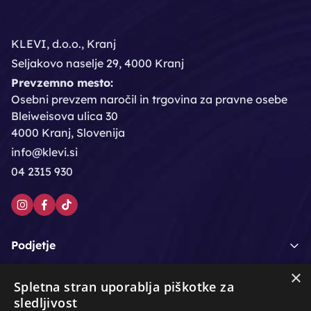
KLEVI, d.o.o., Kranj
Seljakovo naselje 29, 4000 Kranj
Prevzemno mesto:
Osebni prevzem naročil in trgovina za pravne osebe
Bleiweisova ulica 30
4000 Kranj, Slovenija
info@klevi.si
04 2315 930
Podjetje
×
Moj račun
Spletna stran uporablja piškotke za
sledljivost