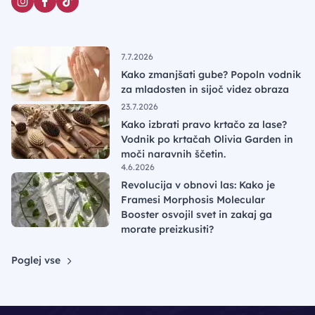
7.7.2026
Kako zmanjšati gube? Popoln vodnik
za mladosten in sijoč videz obraza
23.7.2026
Kako izbrati pravo krtačo za lase?
Vodnik po krtačah Olivia Garden in
moči naravnih ščetin.
4.6.2026
Revolucija v obnovi las: Kako je
Framesi Morphosis Molecular
Booster osvojil svet in zakaj ga
morate preizkusiti?
Poglej vse