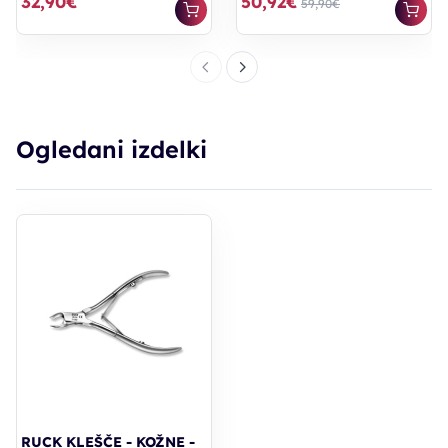
32,90€
50,92€
59,90€
Ogledani izdelki
RUCK KLEŠČE - KOŽNE -