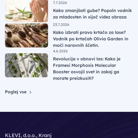
7.7.2026
Kako zmanjšati gube? Popoln vodnik
za mladosten in sijoč videz obraza
23.7.2026
Kako izbrati pravo krtačo za lase?
Vodnik po krtačah Olivia Garden in
moči naravnih ščetin.
4.6.2026
Revolucija v obnovi las: Kako je
Framesi Morphosis Molecular
Booster osvojil svet in zakaj ga
morate preizkusiti?
Poglej vse
KLEVI, d.o.o., Kranj