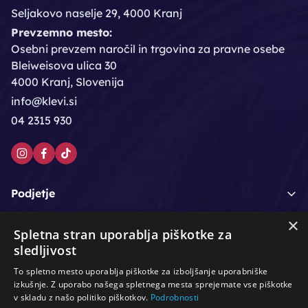
Seljakovo naselje 29, 4000 Kranj
Prevzemno mesto:
Osebni prevzem naročil in trgovina za pravne osebe
Bleiweisova ulica 30
4000 Kranj, Slovenija
info@klevi.si
04 2315 930
Podjetje
×
Moj račun
Spletna stran uporablja piškotke za
sledljivost
Podpora strankam
To spletno mesto uporablja piškotke za izboljšanje uporabniške
izkušnje. Z uporabo našega spletnega mesta sprejemate vse piškotke
v skladu z našo politiko piškotkov.
Podrobnosti