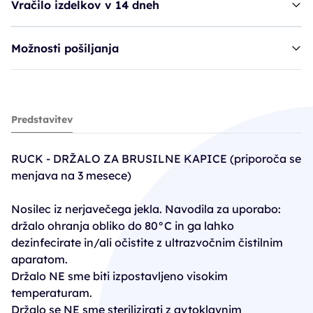
Vračilo izdelkov v 14 dneh
Možnosti pošiljanja
Ruck DRŽALO za brus - 16 mm
Predstavitev
6,91€
RUCK - DRŽALO ZA BRUSILNE KAPICE (priporoča se
menjava na 3 mesece)
Nosilec iz nerjavečega jekla. Navodila za uporabo:
držalo ohranja obliko do 80°C in ga lahko
dezinfecirate in/ali očistite z ultrazvočnim čistilnim
aparatom.
Držalo NE sme biti izpostavljeno visokim
temperaturam.
Držalo se NE sme sterilizirati z avtoklavnim