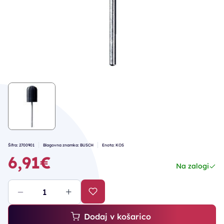
Šifra: 2700901
Blagovna znamka: BUSCH
Enota: KOS
6,91€
Na zalogi
Dodaj v košarico