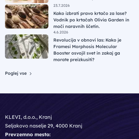
23.7.2026
Kako izbrati pravo krtačo za lase?
Vodnik po krtačah Olivia Garden in
moči naravnih ščetin.
4.6.2026
Revolucija v obnovi las: Kako je
Framesi Morphosis Molecular
Booster osvojil svet in zakaj ga
morate preizkusiti?
Poglej vse
KLEVI, d.o.o., Kranj
Seljakovo naselje 29, 4000 Kranj
Prevzemno mesto: