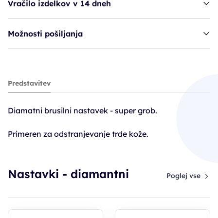
Vračilo izdelkov v 14 dneh
Možnosti pošiljanja
Ruck nastavek, 5405-090 vel. 090
Predstavitev
34,90€
Diamatni brusilni nastavek - super grob.
Primeren za odstranjevanje trde kože.
Nastavki - diamantni
Poglej vse