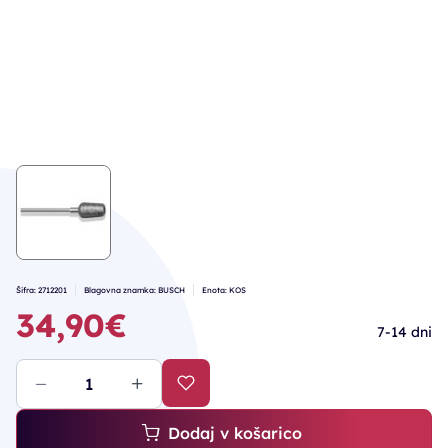
Šifra: 2712201
Blagovna znamka: BUSCH
Enota: KOS
34,90€
7-14 dni
Dodaj v košarico