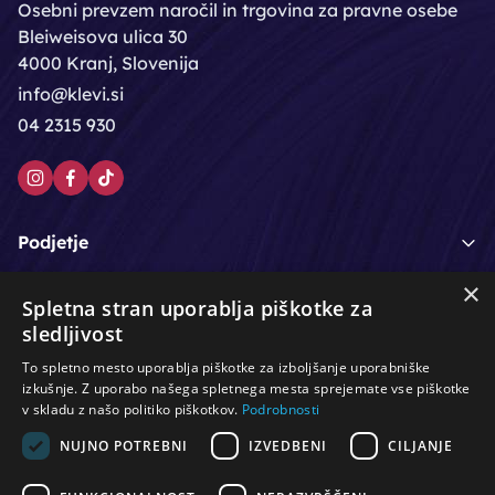
Osebni prevzem naročil in trgovina za pravne osebe
Bleiweisova ulica 30
4000 Kranj, Slovenija
info@klevi.si
04 2315 930
Podjetje
×
Moj račun
Spletna stran uporablja piškotke za
sledljivost
Podpora strankam
To spletno mesto uporablja piškotke za izboljšanje uporabniške
izkušnje. Z uporabo našega spletnega mesta sprejemate vse piškotke
v skladu z našo politiko piškotkov.
Podrobnosti
NUJNO POTREBNI
IZVEDBENI
CILJANJE
/
/
/
Lasje & nega las
Roke & nohti
Orodje - kozmetično
/
/
/
Noge & pedikura
Obraz & telo
Depilacijski izdelki