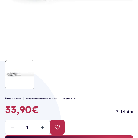
Šifra: 2712401
Blagovna znamka: BUSCH
Enota: KOS
33,90€
7-14 dni