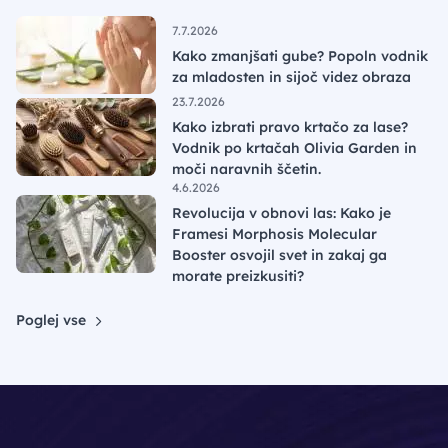
7.7.2026
Kako zmanjšati gube? Popoln vodnik
za mladosten in sijoč videz obraza
23.7.2026
Kako izbrati pravo krtačo za lase?
Vodnik po krtačah Olivia Garden in
moči naravnih ščetin.
4.6.2026
Revolucija v obnovi las: Kako je
Framesi Morphosis Molecular
Booster osvojil svet in zakaj ga
morate preizkusiti?
Poglej vse