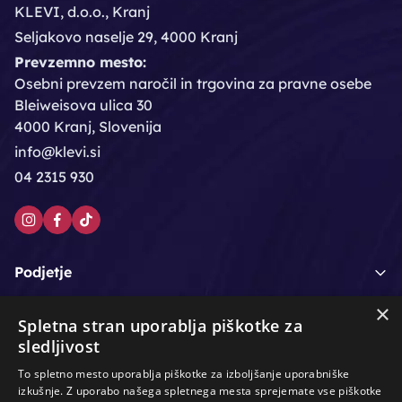
KLEVI, d.o.o., Kranj
Seljakovo naselje 29, 4000 Kranj
Prevzemno mesto:
Osebni prevzem naročil in trgovina za pravne osebe
Bleiweisova ulica 30
4000 Kranj, Slovenija
info@klevi.si
04 2315 930
Podjetje
×
Moj račun
Spletna stran uporablja piškotke za
sledljivost
Podpora strankam
To spletno mesto uporablja piškotke za izboljšanje uporabniške
izkušnje. Z uporabo našega spletnega mesta sprejemate vse piškotke