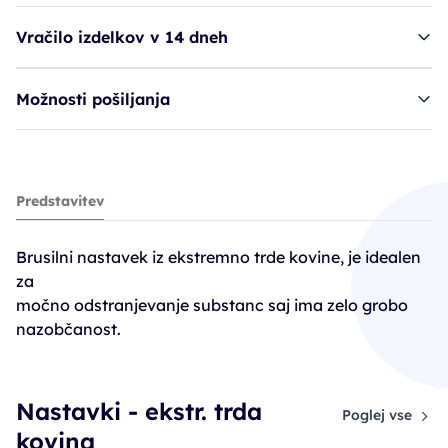
Vračilo izdelkov v 14 dneh
Možnosti pošiljanja
Ruck nastavek, 425SGX-060 vel. 060
Predstavitev
33,90€
Brusilni nastavek iz ekstremno trde kovine, je idealen
za
močno odstranjevanje substanc saj ima zelo grobo
nazobčanost.
Nastavki - ekstr. trda
Poglej vse
kovina