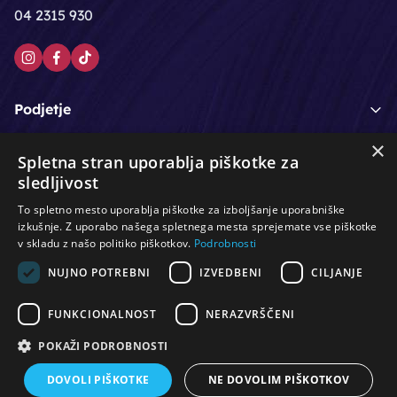
04 2315 930
Podjetje
×
Moj račun
Spletna stran uporablja piškotke za
sledljivost
Podpora strankam
To spletno mesto uporablja piškotke za izboljšanje uporabniške
izkušnje. Z uporabo našega spletnega mesta sprejemate vse piškotke
v skladu z našo politiko piškotkov.
Podrobnosti
NUJNO POTREBNI
IZVEDBENI
CILJANJE
/
/
/
Lasje & nega las
Roke & nohti
Orodje - kozmetično
/
/
/
Noge & pedikura
Obraz & telo
Depilacijski izdelki
FUNKCIONALNOST
NERAZVRŠČENI
/
/
Oprema za salone
Čistoča & zaščita
Ostalo
POKAŽI PODROBNOSTI
DOVOLI PIŠKOTKE
NE DOVOLIM PIŠKOTKOV
© Vse pravice pridržane. Produkcija:
PNV d.o.o.