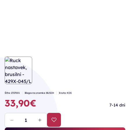
Šifra: 2727001
Blagovna znamka: BUSCH
Enota: KOS
33,90€
7-14 dni