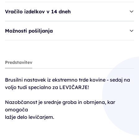
Vračilo izdelkov v 14 dneh
Možnosti pošiljanja
Ruck nastavek, brusilni - 429X-045/L
Predstavitev
33,90€
Brusilni nastavek iz ekstremno trde kovine - sedaj na
voljo tudi specialno za LEVIČARJE!
Nazobčanost je srednje groba in obrnjena, kar
omogoča
lažje delo levičarjem.